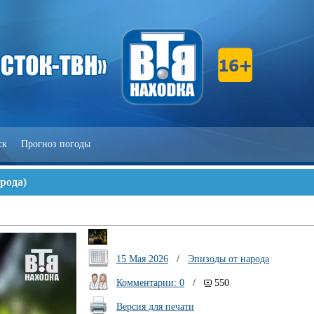
ск
Прогноз погоды
арода
)
15 Мая 2026
/
Эпизоды от народа
Комментарии: 0
/
550
Версия для печати