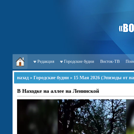
Редакция
Городские будни
Восток-ТВ
Пои
назад
»
Городские будни
»
15 Мая 2026
(
Эпизоды от н
В Находке на аллее на Ленинской