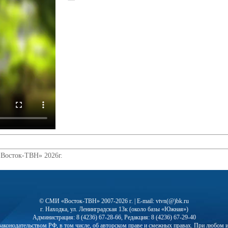
«Восток-ТВН» 2026г.
© СМИ «Восток-ТВН» 2007-2026 г. | E-mail: vtvn(@)bk.ru
г. Находка, ул. Ленинградская 13к (около базы «Южная»)
Администрация: 8 (4236) 67-28-66, Редакция: 8 (4236) 67-29-40
с законодательством РФ, в том числе, об авторском праве и смежных правах. При любо