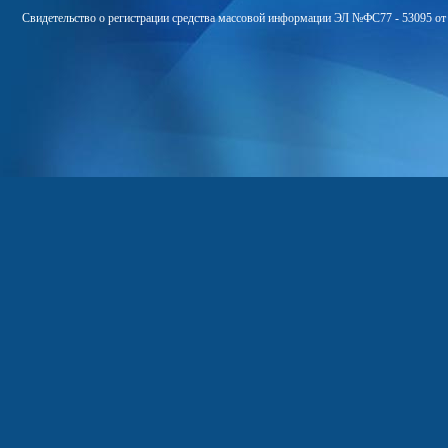
Свидетельство о регистрации средства массовой информации ЭЛ №ФС77 - 53095 от