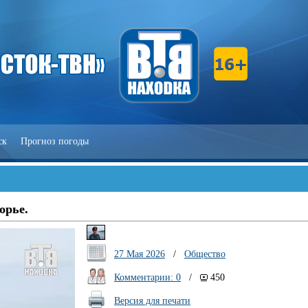
ск
Прогноз погоды
орье.
27 Мая 2026
/
Общество
Комментарии: 0
/
450
Версия для печати