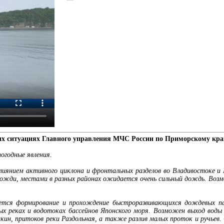
ых ситуациях Главного управления МЧС России по Приморскому кр
погодные явления.
влиянием активного циклона и фронтальных разделов во Владивостоке и
дожди, местами в разных районах ожидается очень сильный дождь. Возм
ется формирование и прохождение быстроразвивающихся дождевых пав
х реках и водотоках бассейнов Японского моря. Возможен выход воды и
икин, притоков реки Раздольная, а также разлив малых проток и ручьев