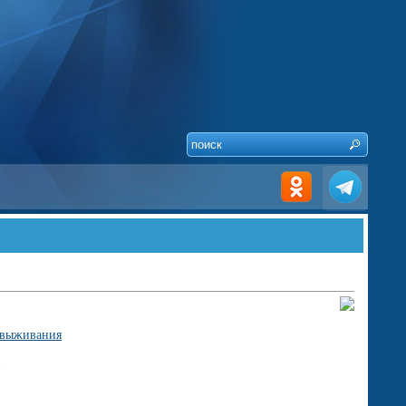
 выживания
1