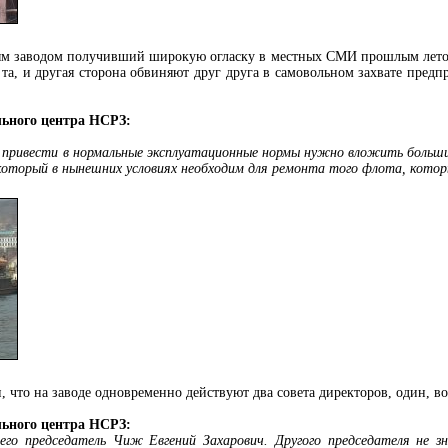
ым заводом получивший широкую огласку в местных СМИ прошлым летом
 та, и другая сторона обвиняют друг друга в самовольном захвате предп
льного центра НСРЗ:
его привести в нормальные эксплуатационные нормы нужно вложить боль
который в нынешних условиях необходим для ремонта того флота, которы
ли, что на заводе одновременно действуют два совета директоров, один
льного центра НСРЗ:
его председатель Чиж Евгений Захарович. Другого председателя не 