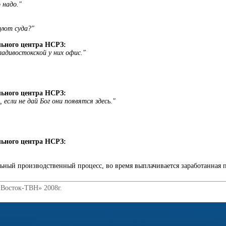
 надо."
уют суда?"
льного центра НСРЗ:
ладивостокской у них офис."
льного центра НСРЗ:
 если не дай Бог они появятся здесь."
льного центра НСРЗ:
ый производственный процесс, во время выплачивается заработанная пл
«Восток-ТВН» 2008г.