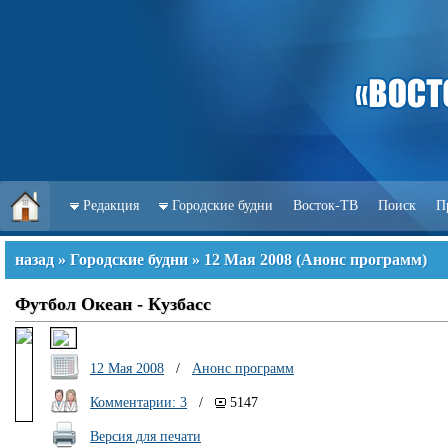
Редакция
Городские будни
Восток-ТВ
Поиск
П
назад
»
Городские будни
»
12 Мая 2008
(
Анонс программ
)
Футбол Океан - Кузбасс
12 Мая 2008
/
Анонс программ
Комментарии: 3
/
5147
Версия для печати