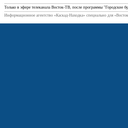
Только в эфире телеканала Восток-ТВ, после программы "Городские бу
Информационное агентство «Каскад-Находка» специально для «Восток