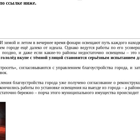
по ссылке ниже.
 И зимой и летом в вечернее время фонари освещают путь каждого наход
м городе ещё далеко от идеала. Однако ведутся работы по его усове
м поздно, и даже если какие-то районы недостаточно освещены – это 
 гололёд вкупе с тёмной улицой становится серьёзным испытанием д
тросеть», согласовываются с управлением благоустройства города, и з
вок.
ления благоустройства города уже получено согласование о реконструк
кончились работы по установке освещения на выезде из города – а район
остаточно бережно – порча этого муниципального имущества происходит 