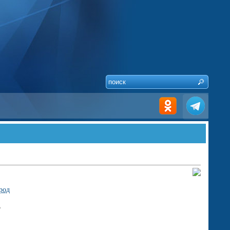
род
5