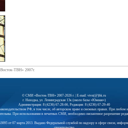
«Восток-ТВН» 2007г.
© СМИ «Восток-ТВН» 2007-2026 г. | E-mail: vtvn(@)bk.ru
г. Находка, ул. Ленинградская 13к (около базы «Южная»)
Администрация: 8 (4236) 67-28-66, Редакция: 8 (4236) 67-29-40
с законодательством РФ, в том числе, об авторском праве и смежных правах. При любо
ательны. При использовании в печатных СМИ, необходимо письменное разрешение реда
3095 от 07 марта 2013. Выдано Федеральной службой по надзору в сфере связи, инфор
свидетельство