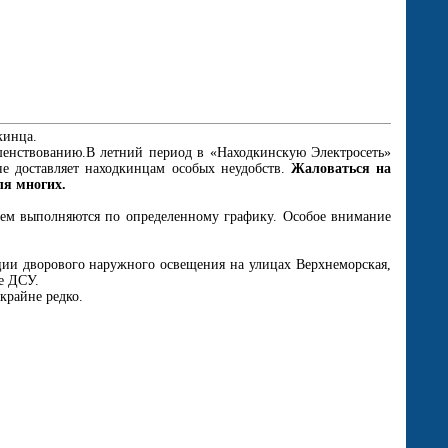
кинца.
ршенствованию.В летний период в «Находкинскую Электросеть»
не доставляет находкинцам особых неудобств.
Жаловаться на
ля многих.
атем выполняются по определенному графику. Особое внимание
ции дворового наружного освещения на улицах Верхнеморская,
е ДСУ.
крайне редко.