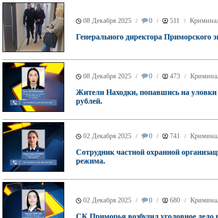
08 Декабря 2025
0
511
Кримина
/
/
/
Генерального директора Приморского эк
08 Декабря 2025
0
473
Кримина
/
/
/
Жители Находки, попавшись на уловки
рублей.
02 Декабря 2025
0
741
Кримина
/
/
/
Сотрудник частной охранной организаци
режима.
02 Декабря 2025
0
680
Кримина
/
/
/
СК Приморья возбудил уголовное дело 