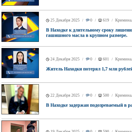
25 Декабря 2025
0
619
Кримина
/
/
/
В Находке к длительному сроку лишени
гашишного масла в крупном размере.
24 Декабря 2025
0
601
Кримина
/
/
/
Житель Находки потерял 1,7 млн рубле
22 Декабря 2025
0
500
Кримина
/
/
/
В Находке задержан подозреваемый в р
19 Декабря 2025
0
590
Кримина
/
/
/