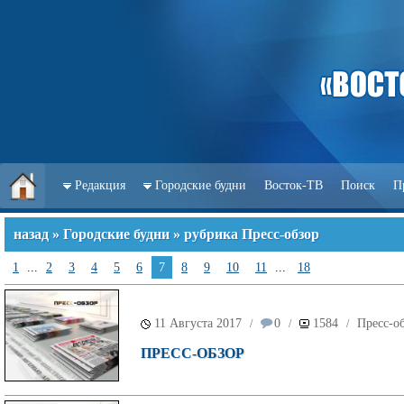
Редакция
Городские будни
Восток-ТВ
Поиск
П
назад
»
Городские будни
» рубрика Пресс-обзор
1
...
2
3
4
5
6
7
8
9
10
11
...
18
11 Августа 2017
0
1584
Пресс-о
/
/
/
ПРЕСС-ОБЗОР