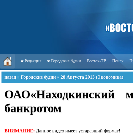
Редакция
Городские будни
Восток-ТВ
Поиск
П
назад
»
Городские будни
»
28 Августа 2013
(
Экономика
)
ОАО«Находкинский м
банкротом
ВНИМАНИЕ:
Данное видео имеет устаревший формат!