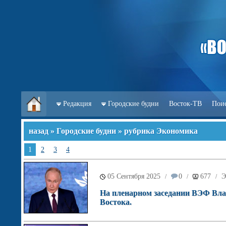
Редакция
Городские будни
Восток-ТВ
Пои
назад
»
Городские будни
» рубрика Экономика
1
2
3
4
05 Сентября 2025
0
677
Э
/
/
/
На пленарном заседании ВЭФ Вла
Востока.