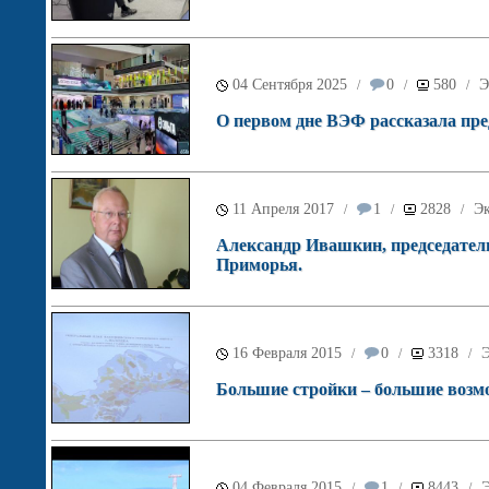
04 Сентября 2025
0
580
Э
/
/
/
О первом дне ВЭФ рассказала пр
11 Апреля 2017
1
2828
Э
/
/
/
Александр Ивашкин, председатель
Приморья.
16 Февраля 2015
0
3318
/
/
/
Большие стройки – большие возм
04 Февраля 2015
1
8443
/
/
/