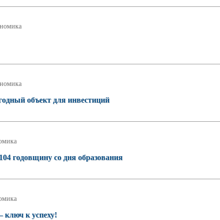
номика
номика
одный объект для инвестиций
омика
04 годовщину со дня образования
омика
ключ к успеху!