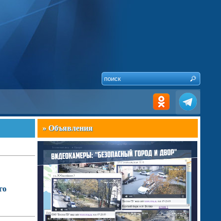
» Объявления
го