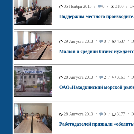
05 Ноября 2013
0
3180
Э
/
/
/
Поддержим местного производите
29 Августа 2013
0
4537
Э
/
/
/
Малый и средний бизнес нуждаетс
28 Августа 2013
2
3161
Э
/
/
/
ОАО«Находкинский морской рыбн
28 Августа 2013
0
3177
Э
/
/
/
Работодателей призвали «обелить