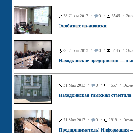
28 Июня 2013
0
3546
Эко
/
/
/
Экобизнес по-японски
06 Июня 2013
0
3145
Эко
/
/
/
Находкинские предприятия — выг
31 Мая 2013
0
4657
Экон
/
/
/
Находкинская таможня отметила 1
21 Мая 2013
0
2818
Экон
/
/
/
Предприниматель! Информация — 