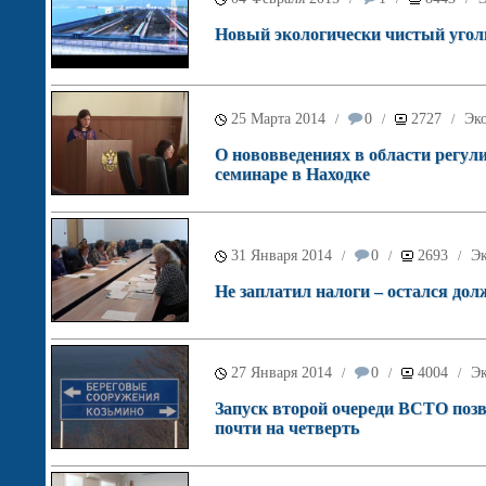
Новый экологически чистый угол
25 Марта 2014
0
2727
Эк
/
/
/
О нововведениях в области регул
семинаре в Находке
31 Января 2014
0
2693
Э
/
/
/
Не заплатил налоги – остался до
27 Января 2014
0
4004
Э
/
/
/
Запуск второй очереди ВСТО поз
почти на четверть