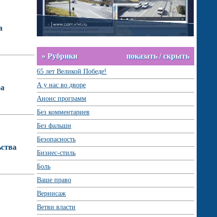
а
» Рубрики
показать / скрыть
65 лет Великой Победе!
А у нас во дворе
ра
Анонс программ
Без комментариев
Без фальши
Безопасность
ьства
Бизнес-стиль
Боль
Ваше право
Вернисаж
Ветви власти