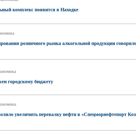
ьный комплекс появится в Находке
ономика
ирования розничного рынка алкогольной продукции говорили
кономика
лжен городскому бюджету
кономика
волило увеличить перевалку нефти в «Спецморнефтепорт Ко