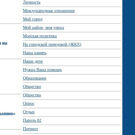
Личность
Международные отношения
Мой город
Мой район, моя улица
Морская политика
 на
На городской передовой (ЖКХ)
Наша память
Наши дети
Нужна Ваша помощь
Образование
Общество
Общество
Опрос
Отдых
зьмино»
Пароль 02
Патриот