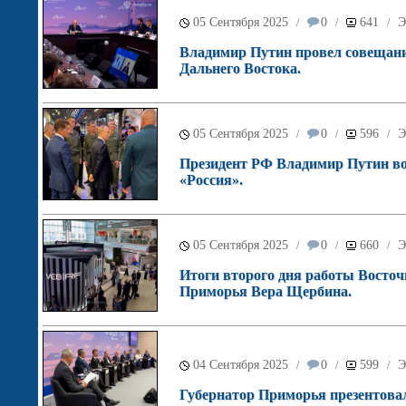
05 Сентября 2025
0
641
Э
/
/
/
Владимир Путин провел совещани
Дальнего Востока.
05 Сентября 2025
0
596
Э
/
/
/
Президент РФ Владимир Путин во
«Россия».
05 Сентября 2025
0
660
Э
/
/
/
Итоги второго дня работы Восточ
Приморья Вера Щербина.
04 Сентября 2025
0
599
Э
/
/
/
Губернатор Приморья презентовал