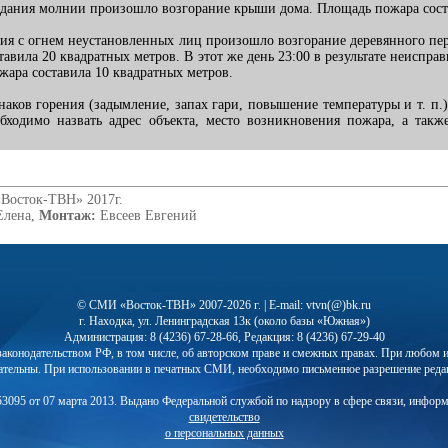
попадания молнии произошло возгорание крыши дома. Площадь пожара сост
щения с огнем неустановленных лиц произошло возгорание деревянного п
авила 20 квадратных метров. В этот же день 23:00 в результате неиспр
жара составила 10 квадратных метров.
ов горения (задымление, запах гари, повышение температуры и т. п.)
бходимо назвать адрес объекта, место возникновения пожара, а та
«Восток-ТВН» 2017г.
Елена,
Монтаж:
Евсеев Евгений
© СМИ «Восток-ТВН» 2007-2026 г. | E-mail: vtvn(@)bk.ru
г. Находка, ул. Ленинградская 13к (около базы «Южная»)
Администрация: 8 (4236) 67-28-66, Редакция: 8 (4236) 67-29-40
с законодательством РФ, в том числе, об авторском праве и смежных правах. При любо
ательны. При использовании в печатных СМИ, необходимо письменное разрешение реда
3095 от 07 марта 2013. Выдано Федеральной службой по надзору в сфере связи, инфор
свидетельство
о персональных данных