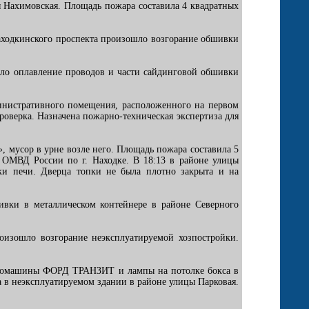
ы Нахимовская. Площадь пожара составила 4 квадратных
Находкинского проспекта произошло возгорание обшивки
ошло оплавление проводов и части сайдинговой обшивки
министративного помещения, расположенного на первом
оверка. Назначена пожарно-техническая экспертиза для
 мусор в урне возле него. Площадь пожара составила 5
в ОМВД России по г. Находке. В 18:13 в районе улицы
ки печи. Дверца топки не была плотно закрыта и на
шивки в металлическом контейнере в районе Северного
роизошло возгорание неэксплуатируемой хозпостройки.
 автомашины ФОРД ТРАНЗИТ и лампы на потолке бокса в
а в неэксплуатируемом здании в районе улицы Парковая.