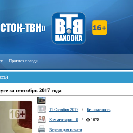
ск
Прогноз погоды
сть
)
ге за сентябрь 2017 года
11 Октября 2017
/
Безопасность
Комментарии: 0
/
1678
Версия для печати