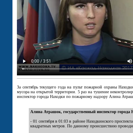
За сентябрь текущего года на пульт пожарной охраны Наход
мусора на открытой территории. 5 раз на тушение неконтроли
инспектор города Находки по пожарному надзору Алина Атраш
Алина Атрашок, государственный инспектор города 
- 01 сентября в 01:03 в районе Находкинского проспек
квадратных метров. По данному происшествию проводит