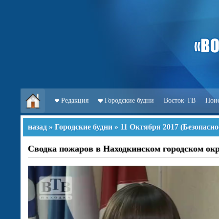
Редакция
Городские будни
Восток-ТВ
Пои
назад
»
Городские будни
»
11 Октября 2017
(
Безопасно
Сводка пожаров в Находкинском городском окру