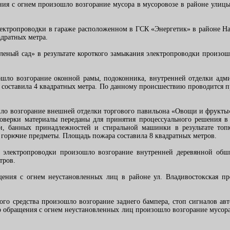
щения с огнем произошло возгорание мусора в мусоровозе в районе улиц
я электропроводки в гараже расположенном в ГСК «Энергетик» в районе 
дратных метра.
еленый сад» в результате короткого замыкания электропроводки произ
ошло возгорание оконной рамы, подоконника, внутренней отделки ад
составила 4 квадратных метра. По данному происшествию проводится пр
шло возгорание внешней отделки торгового павильона «Овощи и фрукты»,
роверки материалы переданы для принятия процессуального решения 
ри, банных принадлежностей и стиральной машинки в результате топ
 горючие предметы. Площадь пожара составила 8 квадратных метров.
ия электропроводки произошло возгорание внутренней деревянной об
тров.
ащения с огнем неустановленных лиц в районе ул. Владивостокская п
ртного средства произошло возгорание заднего бампера, стоп сигналов
ого обращения с огнем неустановленных лиц произошло возгорание мусор