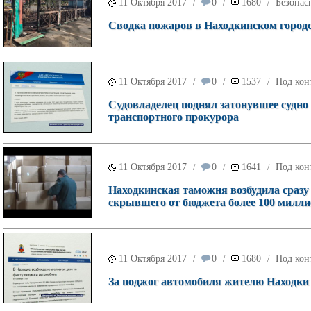
11 Октября 2017
0
1680
Безопас
/
/
/
Сводка пожаров в Находкинском городск
11 Октября 2017
0
1537
Под кон
/
/
/
Судовладелец поднял затонувшее судно
транспортного прокурора
11 Октября 2017
0
1641
Под кон
/
/
/
Находкинская таможня возбудила сразу
скрывшего от бюджета более 100 милли
11 Октября 2017
0
1680
Под кон
/
/
/
За поджог автомобиля жителю Находки 