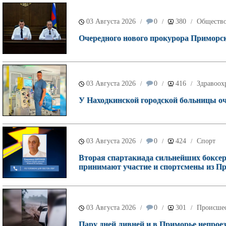
03 Августа 2026
0
380
Обществ
/
/
/
Очередного нового прокурора Приморск
03 Августа 2026
0
416
Здравоох
/
/
/
У Находкинской городской больницы о
03 Августа 2026
0
424
Спорт
/
/
/
Вторая спартакиада сильнейших боксеро
принимают участие и спортсмены из П
03 Августа 2026
0
301
Происше
/
/
/
Пару дней ливней и в Приморье непроез