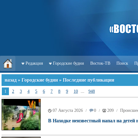
Редакция
Городские будни
Восток-ТВ
Поиск
П
назад
»
Городские будни
» Последние публикации
1
2
3
4
5
6
7
8
9
10
...
948
07 Августа 2026
0
209
Происше
/
/
/
В Находке неизвестный напал на детей 