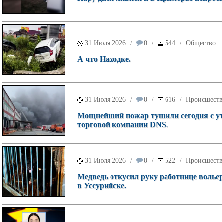
31 Июля 2026
0
544
Общество
/
/
/
А что Находке.
31 Июля 2026
0
616
Происшест
/
/
/
Мощнейший пожар тушили сегодня с ут
торговой компании DNS.
31 Июля 2026
0
522
Происшест
/
/
/
Медведь откусил руку работнице волье
в Уссурийске.