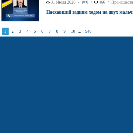
31 Июля 2026
0
466
Происшест
/
/
/
Наехавший задним ходом на двух мальч
1
2
3
4
5
6
7
8
9
10
...
948