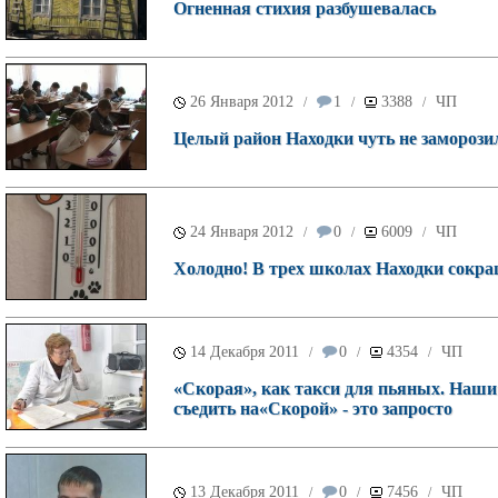
Огненная стихия разбушевалась
26 Января 2012
1
3388
ЧП
/
/
/
Целый район Находки чуть не заморози
24 Января 2012
0
6009
ЧП
/
/
/
Холодно! В трех школах Находки сокр
14 Декабря 2011
0
4354
ЧП
/
/
/
«Скорая», как такси для пьяных. Наши 
съедить на«Скорой» - это запросто
13 Декабря 2011
0
7456
ЧП
/
/
/