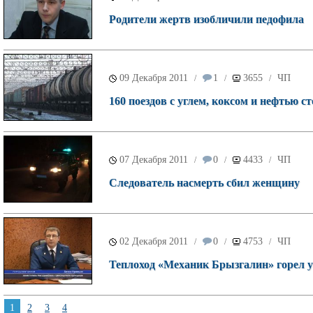
Родители жертв изобличили педофила
09 Декабря 2011
1
3655
ЧП
/
/
/
160 поездов с углем, коксом и нефтью 
07 Декабря 2011
0
4433
ЧП
/
/
/
Следователь насмерть сбил женщину
02 Декабря 2011
0
4753
ЧП
/
/
/
Теплоход «Механик Брызгалин» горел у
1
2
3
4