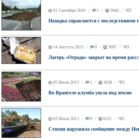
01 Сентября 2016
1
3666
ЧП
/
/
/
Находка справляется с последствиями 
14 Августа 2013
0
3097
ЧП
/
/
/
Лагерь «Отрада» закрыт на время расс
05 Июля 2013
1
3638
ЧП
/
/
/
Во Врангеле клумба ушла под землю
03 Июля 2013
0
6311
ЧП
/
/
/
Стихия нарушила сообщение между Но