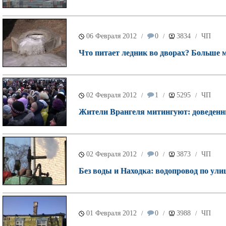
06 Февраля 2012
0
3834
ЧП
/
/
/
Что питает ледник во дворах? Больше 
02 Февраля 2012
1
5295
ЧП
/
/
/
Жители Врангеля митингуют: доведенн
02 Февраля 2012
0
3873
ЧП
/
/
/
Без воды и Находка: водопровод по ули
01 Февраля 2012
0
3988
ЧП
/
/
/