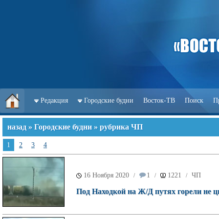
Редакция
Городские будни
Восток-ТВ
Поиск
П
назад
»
Городские будни
» рубрика ЧП
1
2
3
4
16 Ноября 2020
1
1221
ЧП
/
/
/
Под Находкой на Ж/Д путях горели не ци