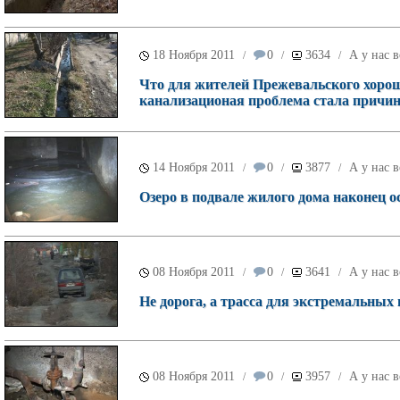
18 Ноября 2011
0
3634
А у нас в
/
/
/
Что для жителей Прежевальского хорошо
канализационая проблема стала причи
14 Ноября 2011
0
3877
А у нас в
/
/
/
Озеро в подвале жилого дома наконец 
08 Ноября 2011
0
3641
А у нас в
/
/
/
Не дорога, а трасса для экстремальных
08 Ноября 2011
0
3957
А у нас в
/
/
/