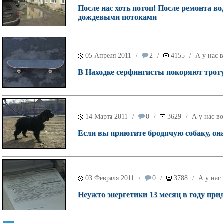
После нас хоть потоп! После ремонта в
дождевыми потоками
05 Апреля 2011
2
4155
А у нас 
/
/
/
В Находке серфингисты покоряют тротуар
14 Марта 2011
0
3629
А у нас в
/
/
/
Если вы приютите бродячую собаку, она 
03 Февраля 2011
0
3788
А у нас
/
/
/
Неужто энергетики 13 месяц в году при