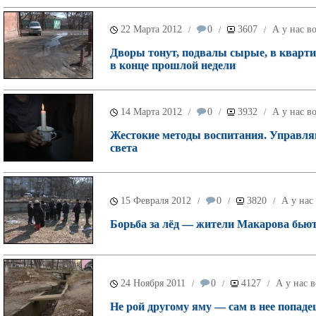
22 Марта 2012
0
3607
А у нас в
/
/
/
Дворы тонут, подвалы сырые, в квартир
в конце прошлой недели
14 Марта 2012
0
3932
А у нас в
/
/
/
Жестокие методы воспитания. Управля
света
15 Февраля 2012
0
3820
А у нас
/
/
/
Борьба за лёд — жители Макарова бьют
24 Ноября 2011
0
4127
А у нас в
/
/
/
Не рой другому яму — сам в нее попа