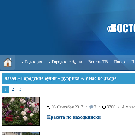
Редакция
Городские будни
Восток-ТВ
Поиск
П
назад
»
Городские будни
» рубрика А у нас во дворе
1
2
3
03 Сентября 2013
2
3306
А у на
/
/
/
Красота по-находкински