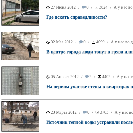
27 Июня 2012
0
3824
А у нас во
/
/
/
Где искать справедливости?
02 Мая 2012
0
4099
А у нас во 
/
/
/
В центре города люди тонут в грязи ил
05 Апреля 2012
2
4402
А у нас 
/
/
/
На первом участке стены в квартирах
23 Марта 2012
0
3763
А у нас в
/
/
/
Источник теплой воды устранили после