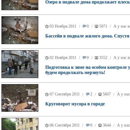
Озеро в подвале дома продолжает плеск
03 Ноября 2011
0
5071
А у нас в
/
/
/
Бассейн в подвале жилого дома. Спустя
02 Ноября 2011
0
3552
А у нас в
/
/
/
Подготовка к зиме на особом контроле у
будем продолжать мерзнуть!
07 Сентября 2011
2
5607
А у нас
/
/
/
Круговорот мусора в городе
06 Сентября 2011
0
3644
А у нас
/
/
/