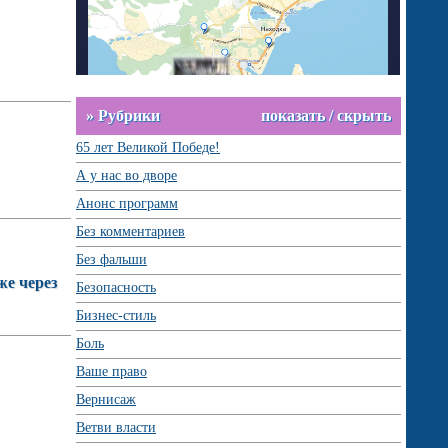
» Рубрики
показать / скрыть
65 лет Великой Победе!
А у нас во дворе
Анонс программ
Без комментариев
Без фальши
же через
Безопасность
Бизнес-стиль
Боль
Ваше право
Вернисаж
Ветви власти