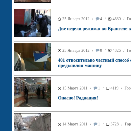
25 Января 2012
4
4630
Го
/
/
/
Две недели режима: во Врангеле в
25 Января 2012
0
4826
Го
/
/
/
401 относительно честный способ 
предъявляя машину
15 Марта 2011
1
4119
Гор
/
/
/
Опасно! Радиация!
14 Марта 2011
1
3728
Гор
/
/
/