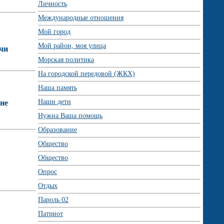
Личность
Международные отношения
Мой город
Мой район, моя улица
ачи
Морская политика
На городской передовой (ЖКХ)
Наша память
Наши дети
 не
Нужна Ваша помощь
Образование
Общество
Общество
Опрос
Отдых
Пароль 02
Патриот