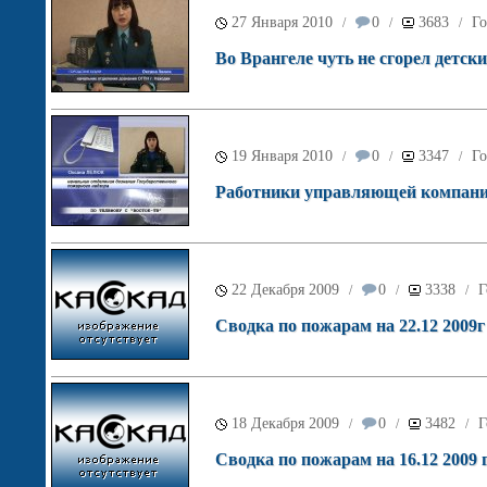
27 Января 2010
0
3683
Го
/
/
/
Во Врангеле чуть не сгорел детски
19 Января 2010
0
3347
Го
/
/
/
Работники управляющей компании 
22 Декабря 2009
0
3338
Г
/
/
/
Сводка по пожарам на 22.12 2009г
18 Декабря 2009
0
3482
Г
/
/
/
Сводка по пожарам на 16.12 2009 