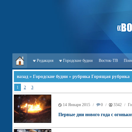
Редакция
Городские будни
Восток-ТВ
Пои
назад
»
Городские будни
» рубрика Горящая рубрика
1
2
3
14 Января 2015
0
3342
Го
/
/
/
Первые дни нового года с огоньк