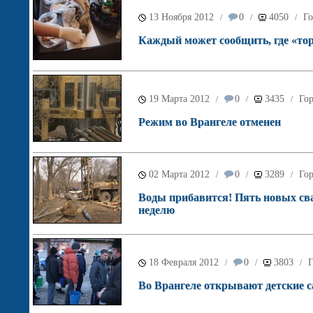
13 Ноября 2012
0
4050
Го
/
/
/
Каждый может сообщить, где «то
19 Марта 2012
0
3435
Го
/
/
/
Режим во Врангеле отменен
02 Марта 2012
0
3289
Го
/
/
/
Воды прибавится! Пять новых сва
неделю
18 Февраля 2012
0
3803
Г
/
/
/
Во Врангеле открывают детские са