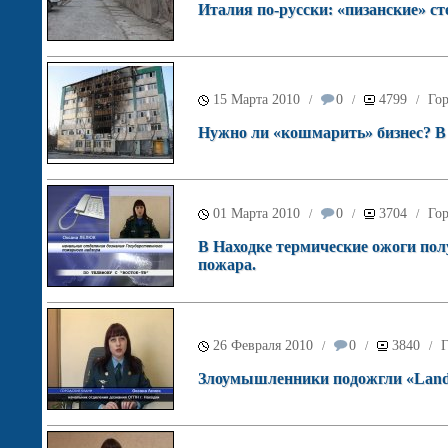
Италия по-русски: «пизанские» с
15 Марта 2010
0
4799
Го
/
/
/
Нужно ли «кошмарить» бизнес? В
01 Марта 2010
0
3704
Го
/
/
/
В Находке термические ожоги по
пожара.
26 Февраля 2010
0
3840
Г
/
/
/
Злоумышленники подожгли «Land Cr