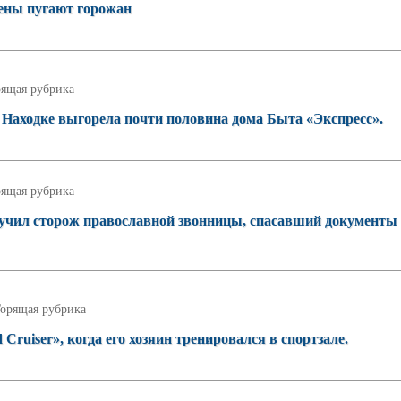
тены пугают горожан
рящая рубрика
 Находке выгорела почти половина дома Быта «Экспресс».
рящая рубрика
лучил сторож православной звонницы, спасавший документы 
орящая рубрика
uiser», когда его хозяин тренировался в спортзале.