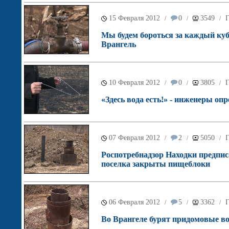
15 Февраля 2012
0
3549
Г
/
/
/
Мы будем бороться за каждый куб
Врангель
10 Февраля 2012
0
3805
Г
/
/
/
«Здесь вода есть!» - инженеры оп
07 Февраля 2012
2
5050
Г
/
/
/
Роспотребнадзор Находки предпис
поселка закрыты пищеблоки
06 Февраля 2012
5
3362
Г
/
/
/
Во Врангеле бурят придомовые в