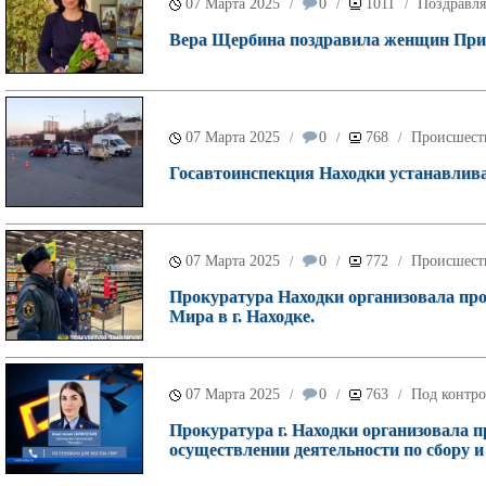
07 Марта 2025
0
1011
Поздравля
/
/
/
Вера Щербина поздравила женщин При
07 Марта 2025
0
768
Происшест
/
/
/
Госавтоинспекция Находки устанавлива
07 Марта 2025
0
772
Происшест
/
/
/
Прокуратура Находки организовала пров
Мира в г. Находке.
07 Марта 2025
0
763
Под контро
/
/
/
Прокуратура г. Находки организовала 
осуществлении деятельности по сбору и