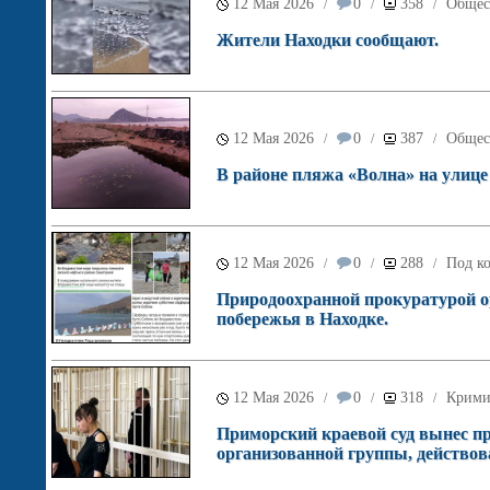
12 Мая 2026
0
358
Общес
/
/
/
Жители Находки сообщают.
12 Мая 2026
0
387
Общес
/
/
/
В районе пляжа «Волна» на улице
12 Мая 2026
0
288
Под ко
/
/
/
Природоохранной прокуратурой о
побережья в Находке.
12 Мая 2026
0
318
Крими
/
/
/
Приморский краевой суд вынес пр
организованной группы, действов