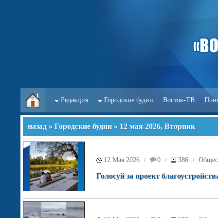
Редакция
Городские будни
Восток-ТВ
Пои
назад
»
Городские будни
» 12 мая 2026, Вторник
12 Мая 2026
0
386
Общес
/
/
/
Голосуй за проект благоустройств