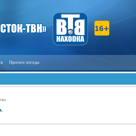
ск
Прогноз погоды
тво
а.