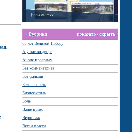
» Рубрики
показать / скрыть
65 лет Великой Победе!
ван.
А у нас во дворе
Анонс программ
Без комментариев
Без фальши
Безопасность
Бизнес-стиль
Боль
Ваше право
е
Вернисаж
Ветви власти