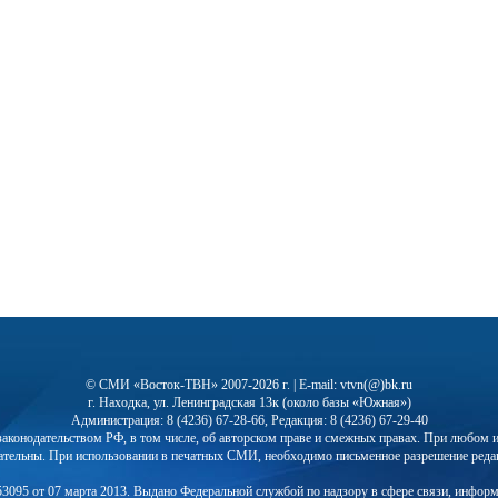
© СМИ «Восток-ТВН» 2007-2026 г. | E-mail: vtvn(@)bk.ru
г. Находка, ул. Ленинградская 13к (около базы «Южная»)
Администрация: 8 (4236) 67-28-66, Редакция: 8 (4236) 67-29-40
с законодательством РФ, в том числе, об авторском праве и смежных правах. При любо
ательны. При использовании в печатных СМИ, необходимо письменное разрешение реда
3095 от 07 марта 2013. Выдано Федеральной службой по надзору в сфере связи, инфор