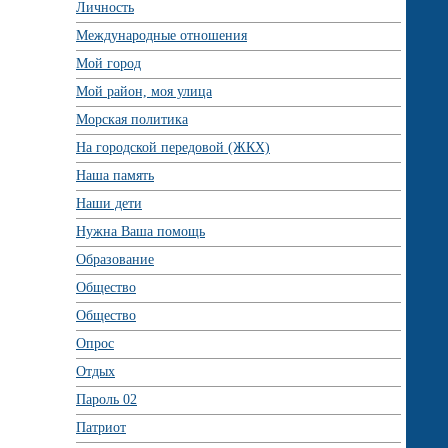
Личность
Международные отношения
Мой город
Мой район, моя улица
Морская политика
На городской передовой (ЖКХ)
Наша память
Наши дети
Нужна Ваша помощь
Образование
Общество
Общество
Опрос
Отдых
Пароль 02
Патриот