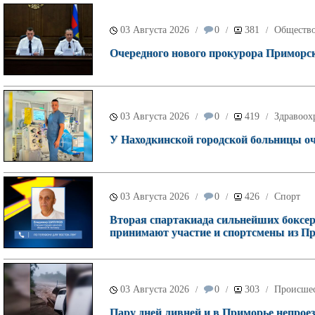
03 Августа 2026
0
381
Обществ
/
/
/
Очередного нового прокурора Приморск
03 Августа 2026
0
419
Здравоох
/
/
/
У Находкинской городской больницы о
03 Августа 2026
0
426
Спорт
/
/
/
Вторая спартакиада сильнейших боксеро
принимают участие и спортсмены из П
03 Августа 2026
0
303
Происше
/
/
/
Пару дней ливней и в Приморье непроез