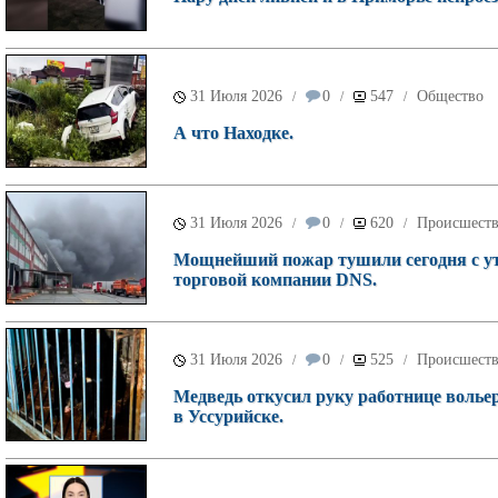
31 Июля 2026
0
547
Общество
/
/
/
А что Находке.
31 Июля 2026
0
620
Происшест
/
/
/
Мощнейший пожар тушили сегодня с ут
торговой компании DNS.
31 Июля 2026
0
525
Происшест
/
/
/
Медведь откусил руку работнице волье
в Уссурийске.