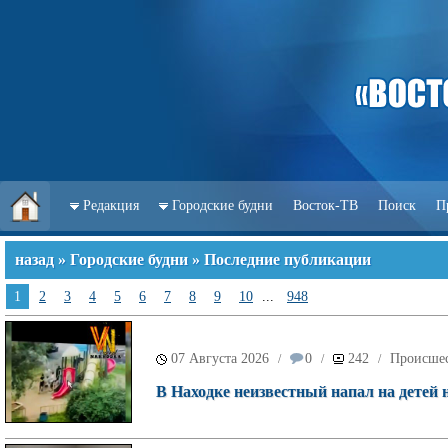
Редакция
Городские будни
Восток-ТВ
Поиск
П
назад
»
Городские будни
» Последние публикации
1
2
3
4
5
6
7
8
9
10
...
948
07 Августа 2026
0
242
Происше
/
/
/
В Находке неизвестный напал на детей 