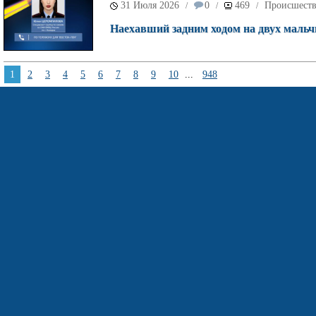
31 Июля 2026
0
469
Происшест
/
/
/
Наехавший задним ходом на двух мальч
1
2
3
4
5
6
7
8
9
10
...
948