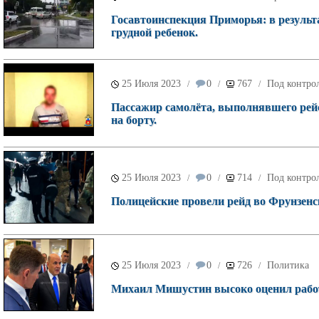
Госавтоинспекция Приморья: в результ
грудной ребенок.
25 Июля 2023
0
767
Под контрол
/
/
/
Пассажир самолёта, выполнявшего рей
на борту.
25 Июля 2023
0
714
Под контрол
/
/
/
Полицейские провели рейд во Фрунзенс
25 Июля 2023
0
726
Политика
/
/
/
Михаил Мишустин высоко оценил работ