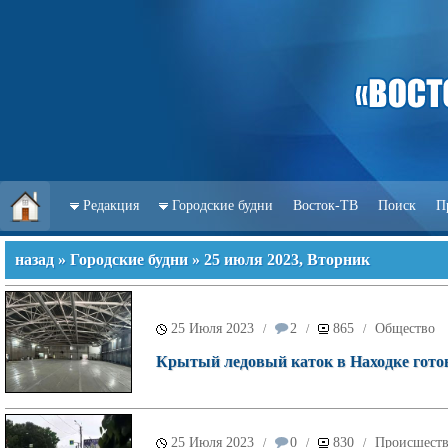
Редакция
Городские будни
Восток-ТВ
Поиск
П
назад
»
Городские будни
» 25 июля 2023, Вторник
25 Июля 2023
2
865
Общество
/
/
/
Крытый ледовый каток в Находке гото
25 Июля 2023
0
830
Происшест
/
/
/