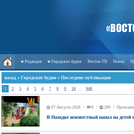
Редакция
Городские будни
Восток-ТВ
Поиск
П
назад
»
Городские будни
» Последние публикации
1
2
3
4
5
6
7
8
9
10
...
948
07 Августа 2026
0
209
Происше
/
/
/
В Находке неизвестный напал на детей 