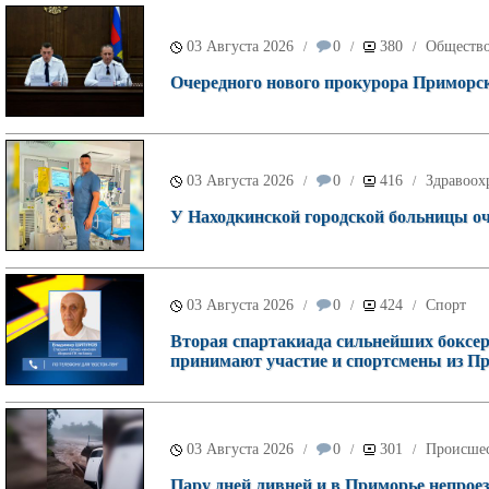
03 Августа 2026
0
380
Обществ
/
/
/
Очередного нового прокурора Приморск
03 Августа 2026
0
416
Здравоох
/
/
/
У Находкинской городской больницы о
03 Августа 2026
0
424
Спорт
/
/
/
Вторая спартакиада сильнейших боксеро
принимают участие и спортсмены из П
03 Августа 2026
0
301
Происше
/
/
/
Пару дней ливней и в Приморье непроез