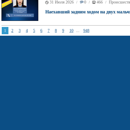
31 Июля 2026
0
466
Происшест
/
/
/
Наехавший задним ходом на двух мальч
1
2
3
4
5
6
7
8
9
10
...
948