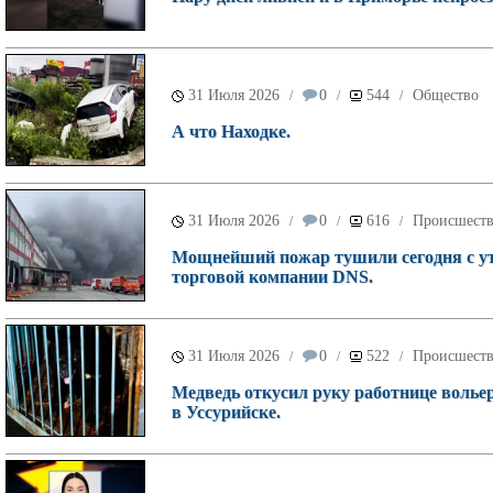
31 Июля 2026
0
544
Общество
/
/
/
А что Находке.
31 Июля 2026
0
616
Происшест
/
/
/
Мощнейший пожар тушили сегодня с ут
торговой компании DNS.
31 Июля 2026
0
522
Происшест
/
/
/
Медведь откусил руку работнице волье
в Уссурийске.