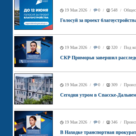
19 Мая 2026
0
548
Общес
/
/
/
Голосуй за проект благоустройств
19 Мая 2026
0
320
Под ко
/
/
/
СКР Приморья завершил расследов
19 Мая 2026
0
309
Проис
/
/
/
Сегодня утром в Спасске-Дальне
19 Мая 2026
0
346
Проис
/
/
/
В Находке транспортная прокурат