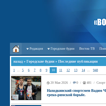
Редакция
Городские будни
Восток-ТВ
Пои
назад
»
Городские будни
» Последние публикации
1
...
5
6
7
8
9
10
11
12
13
14
...
948
20 Мая 2026
0
481
Спорт
/
/
/
Находкинский спортсмен Вадим Ч
греко-римской борьбе.