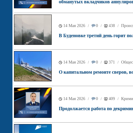
обманутых вкладчиков аннулиров
14 Мая 2026
0
438
Проис
/
/
/
В Буденовке третий день горит п
14 Мая 2026
0
371
Общес
/
/
/
О капитальном ремонте сверов, во
14 Мая 2026
0
409
Крими
/
/
/
Продолжается работа по декрими