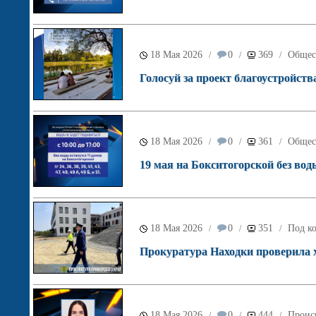
18 Мая 2026
0
369
Общес
/
/
/
Голосуй за проект благоустройств
18 Мая 2026
0
361
Общес
/
/
/
19 мая на Бокситогорской без вод
18 Мая 2026
0
351
Под ко
/
/
/
Прокуратура Находки проверила х
18 Мая 2026
0
444
Проис
/
/
/