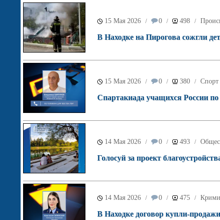
15 Мая 2026
0
498
Проис
/
/
/
В Находке на Пирогова сожгли де
15 Мая 2026
0
380
Спорт
/
/
/
Спартакиада учащихся России по б
14 Мая 2026
0
493
Общес
/
/
/
Голосуй за проект благоустройств
14 Мая 2026
0
475
Крими
/
/
/
В Находке договор купли-продажи