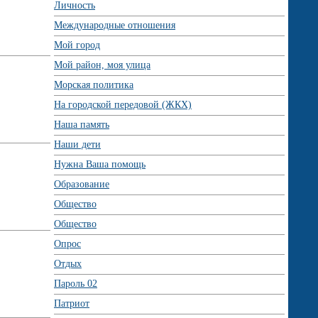
Личность
Международные отношения
Мой город
Мой район, моя улица
Морская политика
На городской передовой (ЖКХ)
Наша память
Наши дети
Нужна Ваша помощь
Образование
Общество
Общество
Опрос
Отдых
Пароль 02
Патриот