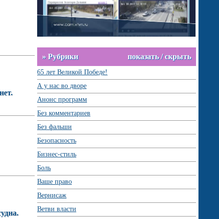
» Рубрики
показать / скрыть
65 лет Великой Победе!
А у нас во дворе
нет.
Анонс программ
Без комментариев
Без фальши
Безопасность
Бизнес-стиль
Боль
Ваше право
Вернисаж
Ветви власти
удна.