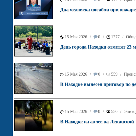
Два человека погибли при пожаре
15 Мая 2026
0
1277
Обще
/
/
/
День города Находки отметят 23 м
15 Мая 2026
0
559
Проис
/
/
/
В Находке вынесен приговор по 
15 Мая 2026
0
550
Эпизо
/
/
/
В Находке на аллее на Ленинской