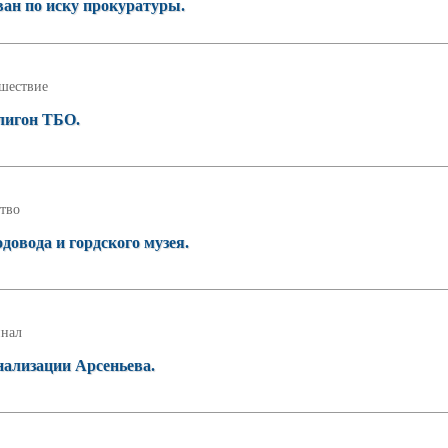
ан по иску прокуратуры.
шествие
олигон ТБО.
тво
довода и гордского музея.
нал
нализации Арсеньева.