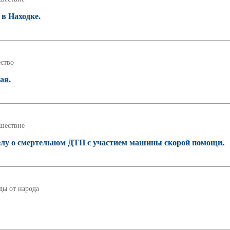
 в Находке.
ство
ая.
шествие
делу о смертельном ДТП с участием машины скорой помощи.
ды от народа