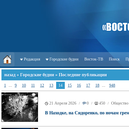
Редакция
Городские будни
Восток-ТВ
Поиск
П
назад
»
Городские будни
» Последние публикации
1
...
9
10
11
12
13
14
15
16
17
18
...
948
21 Апреля 2026
0
450
Общество
/
/
/
В Находке, на Сидоренко, по ночам гр