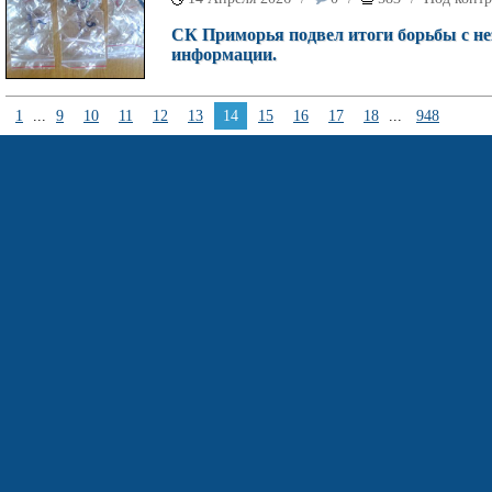
СК Приморья подвел итоги борьбы с не
информации.
1
...
9
10
11
12
13
14
15
16
17
18
...
948