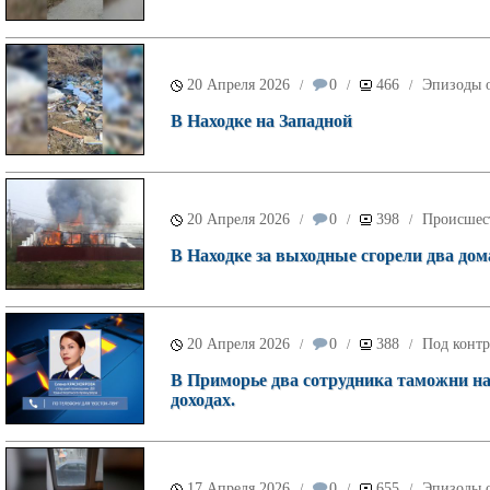
20 Апреля 2026
0
466
Эпизоды о
/
/
/
В Находке на Западной
20 Апреля 2026
0
398
Происшес
/
/
/
В Находке за выходные сгорели два дом
20 Апреля 2026
0
388
Под контр
/
/
/
В Приморье два сотрудника таможни на
доходах.
17 Апреля 2026
0
655
Эпизоды о
/
/
/