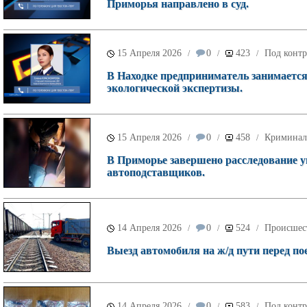
Приморья направлено в суд.
15 Апреля 2026
0
423
Под контр
/
/
/
В Находке предприниматель занимается
экологической экспертизы.
15 Апреля 2026
0
458
Криминал
/
/
/
В Приморье завершено расследование у
автоподставщиков.
14 Апреля 2026
0
524
Происшес
/
/
/
Выезд автомобиля на ж/д пути перед по
14 Апреля 2026
0
583
Под контр
/
/
/