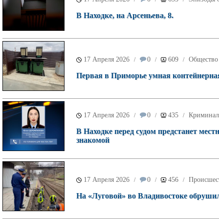
В Находке, на Арсеньева, 8.
17 Апреля 2026
0
609
Общество
/
/
/
Первая в Приморье умная контейнерная
17 Апреля 2026
0
435
Криминал
/
/
/
В Находке перед судом предстанет мес
знакомой
17 Апреля 2026
0
456
Происшес
/
/
/
На «Луговой» во Владивостоке обруши