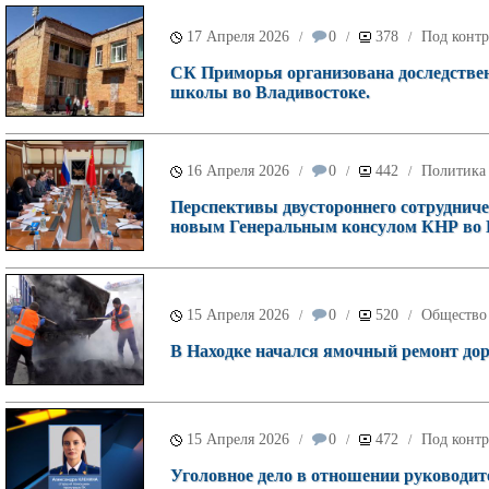
17 Апреля 2026
0
378
Под контр
/
/
/
СК Приморья организована доследствен
школы во Владивостоке.
16 Апреля 2026
0
442
Политика
/
/
/
Перспективы двустороннего сотрудниче
новым Генеральным консулом КНР во 
15 Апреля 2026
0
520
Общество
/
/
/
В Находке начался ямочный ремонт дор
15 Апреля 2026
0
472
Под контр
/
/
/
Уголовное дело в отношении руководи