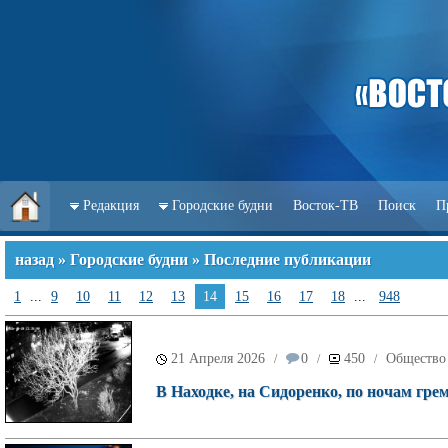
Редакция
Городские будни
Восток-ТВ
Поиск
П
назад
»
Городские будни
» Последние публикации
1
...
9
10
11
12
13
14
15
16
17
18
...
948
21 Апреля 2026
0
450
Общество
/
/
/
В Находке, на Сидоренко, по ночам гр