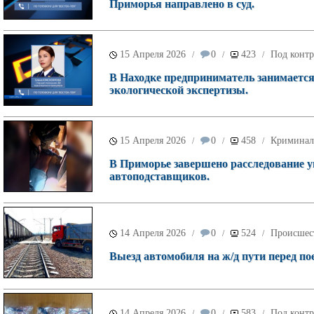
Приморья направлено в суд.
15 Апреля 2026
0
423
Под контр
/
/
/
В Находке предприниматель занимается
экологической экспертизы.
15 Апреля 2026
0
458
Криминал
/
/
/
В Приморье завершено расследование у
автоподставщиков.
14 Апреля 2026
0
524
Происшес
/
/
/
Выезд автомобиля на ж/д пути перед по
14 Апреля 2026
0
583
Под контр
/
/
/