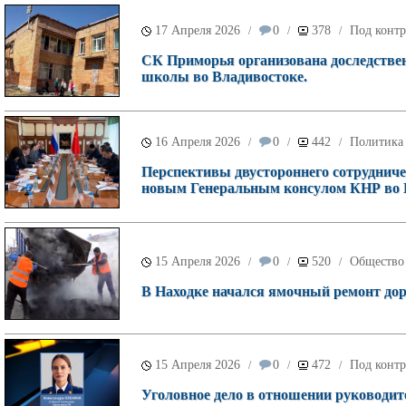
17 Апреля 2026
0
378
Под контр
/
/
/
СК Приморья организована доследствен
школы во Владивостоке.
16 Апреля 2026
0
442
Политика
/
/
/
Перспективы двустороннего сотрудниче
новым Генеральным консулом КНР во 
15 Апреля 2026
0
520
Общество
/
/
/
В Находке начался ямочный ремонт дор
15 Апреля 2026
0
472
Под контр
/
/
/
Уголовное дело в отношении руководи