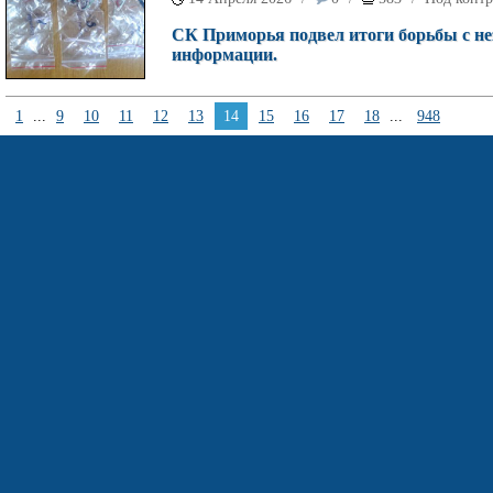
СК Приморья подвел итоги борьбы с не
информации.
1
...
9
10
11
12
13
14
15
16
17
18
...
948