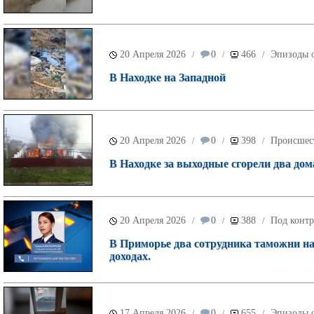
20 Апреля 2026
0
466
Эпизоды о
/
/
/
В Находке на Западной
20 Апреля 2026
0
398
Происшес
/
/
/
В Находке за выходные сгорели два дом
20 Апреля 2026
0
388
Под контр
/
/
/
В Приморье два сотрудника таможни на
доходах.
17 Апреля 2026
0
655
Эпизоды о
/
/
/