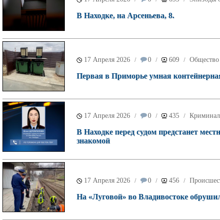
В Находке, на Арсеньева, 8.
17 Апреля 2026
0
609
Общество
/
/
/
Первая в Приморье умная контейнерная
17 Апреля 2026
0
435
Криминал
/
/
/
В Находке перед судом предстанет мес
знакомой
17 Апреля 2026
0
456
Происшес
/
/
/
На «Луговой» во Владивостоке обруши