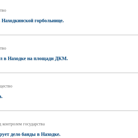
тво
в Находкинской горбольнице.
тво
л в Находке на площади ДКМ.
щество
а.
 контролем государства
ует дело банды в Находке.