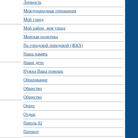
Личность
Международные отношения
Мой город
Мой район, моя улица
Морская политика
На городской передовой (ЖКХ)
Наша память
Наши дети
Нужна Ваша помощь
Образование
Общество
Общество
Опрос
Отдых
Пароль 02
Патриот