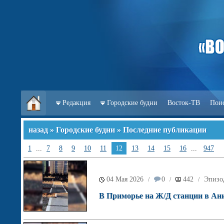
Редакция
Городские будни
Восток-ТВ
Пои
назад
»
Городские будни
» Последние публикации
1
...
7
8
9
10
11
12
13
14
15
16
...
947
04 Мая 2026
0
442
Эпизо
/
/
/
В Приморье на Ж/Д станции в Ан