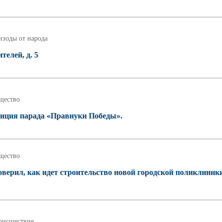
изоды от народа
телей, д. 5
щество
тиция парада «Правнуки Победы».
щество
верил, как идет строительство новой городской поликлиник
оисшествие