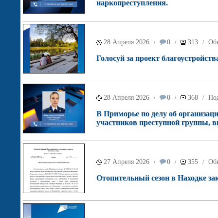
наркопреступления.
28 Апреля 2026
0
313
Об
/
/
/
Голосуй за проект благоустройств
28 Апреля 2026
0
368
Под
/
/
/
В Приморье по делу об организаци
участников преступной группы, в
27 Апреля 2026
0
355
Об
/
/
/
Отопительный сезон в Находке за