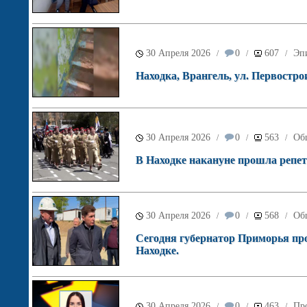
30 Апреля 2026
0
607
Эп
/
/
/
Находка, Врангель, ул. Первострои
30 Апреля 2026
0
563
Об
/
/
/
В Находке накануне прошла репе
30 Апреля 2026
0
568
Об
/
/
/
Сегодня губернатор Приморья про
Находке.
30 Апреля 2026
0
463
Пр
/
/
/