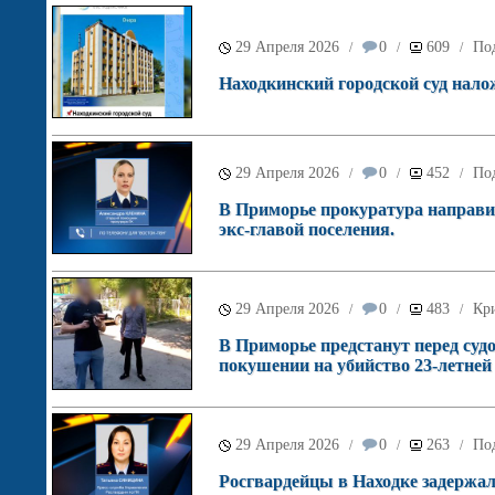
29 Апреля 2026
0
609
Под
/
/
/
Находкинский городской суд нало
29 Апреля 2026
0
452
Под
/
/
/
В Приморье прокуратура направи
экс-главой поселения.
29 Апреля 2026
0
483
Кр
/
/
/
В Приморье предстанут перед судо
покушении на убийство 23‑летней
29 Апреля 2026
0
263
Под
/
/
/
Росгвардейцы в Находке задержа