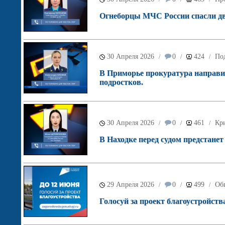
Огнеборцы МЧС России спасли дву
30 Апреля 2026
0
424
Под
/
/
/
В Приморье прокуратура направил
подростков.
30 Апреля 2026
0
461
Кр
/
/
/
В Находке перед судом предстане
29 Апреля 2026
0
499
Об
/
/
/
Голосуй за проект благоустройств