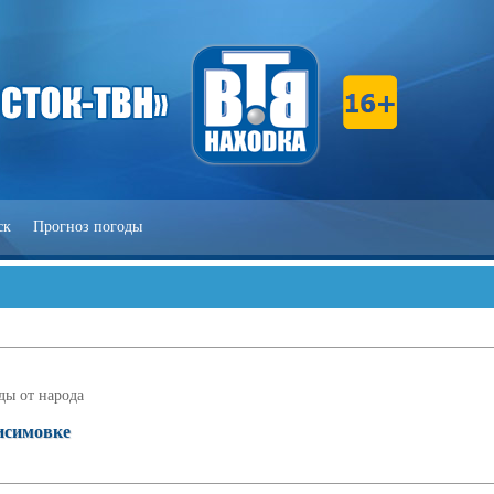
ск
Прогноз погоды
ды от народа
исимовке