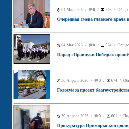
04 Мая 2026
0
546
Общес
/
/
/
Очередная смена главного врача 
04 Мая 2026
0
524
Общес
/
/
/
Парад «Правнуки Победы» прошё
30 Апреля 2026
0
674
Об
/
/
/
Голосуй за проект благоустройств
30 Апреля 2026
0
601
Под
/
/
/
Прокуратура Приморья контролир