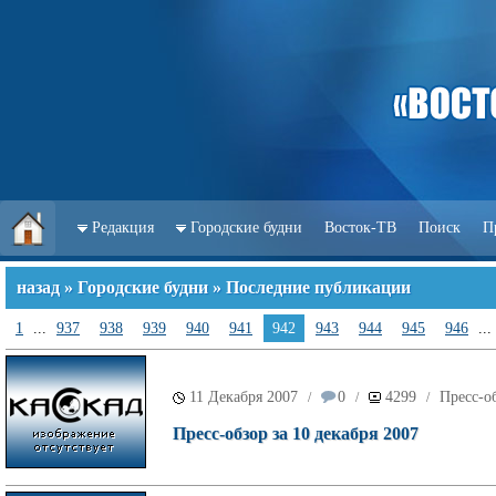
Редакция
Городские будни
Восток-ТВ
Поиск
П
назад
»
Городские будни
» Последние публикации
1
...
937
938
939
940
941
942
943
944
945
946
...
11 Декабря 2007
0
4299
Пресс-о
/
/
/
Пресс-обзор за 10 декабря 2007