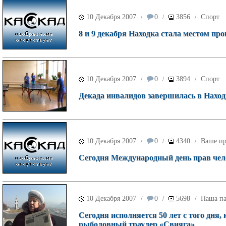
10 Декабря 2007
0
3856
Спорт
/
/
/
8 и 9 декабря Находка стала местом пр
10 Декабря 2007
0
3894
Спорт
/
/
/
Декада инвалидов завершилась в Наход
10 Декабря 2007
0
4340
Ваше пр
/
/
/
Сегодня Международный день прав чел
10 Декабря 2007
0
5698
Наша па
/
/
/
Сегодня исполняется 50 лет с того дня
рыболовный траулер «Свияга»