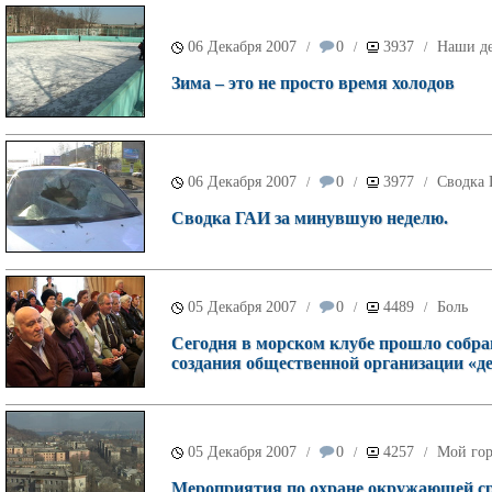
06 Декабря 2007
0
3937
Наши д
/
/
/
Зима – это не просто время холодов
06 Декабря 2007
0
3977
Сводка
/
/
/
Сводка ГАИ за минувшую неделю.
05 Декабря 2007
0
4489
Боль
/
/
/
Сегодня в морском клубе прошло собра
создания общественной организации «д
05 Декабря 2007
0
4257
Мой го
/
/
/
Мероприятия по охране окружающей сре