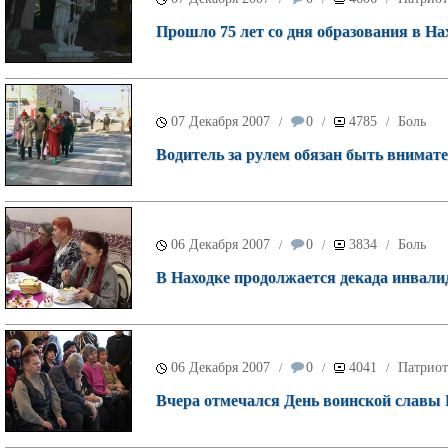
Прошло 75 лет со дня образования в На
07 Декабря 2007
0
4785
Боль
/
/
/
Водитель за рулем обязан быть внима
06 Декабря 2007
0
3834
Боль
/
/
/
В Находке продолжается декада инвали
06 Декабря 2007
0
4041
Патриот
/
/
/
Вчера отмечался День воинской славы 