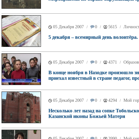
05 Декабря 2007
0
5615
Личнос
/
/
/
5 декабря – всемирный день волонтёра.
05 Декабря 2007
0
4371
Образов
/
/
/
В конце ноября в Находке произошло з
приехал известный в стране педагог, пр
05 Декабря 2007
0
4294
Мой го
/
/
/
Несколько лет назад на сопке Тобольско
Казанской иконы Божьей Матери
05 Декабря 2007
0
3990
Мой го
/
/
/