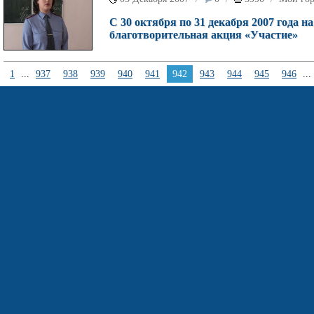
С 30 октября по 31 декабря 2007 года 
благотворительная акция «Участие»
1
...
937
938
939
940
941
942
943
944
945
946
...