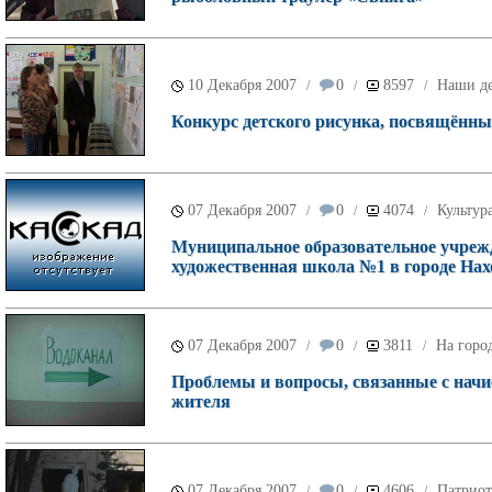
10 Декабря 2007
0
8597
Наши д
/
/
/
Конкурс детского рисунка, посвящённы
07 Декабря 2007
0
4074
Культур
/
/
/
Муниципальное образовательное учрежд
художественная школа №1 в городе Нах
07 Декабря 2007
0
3811
На горо
/
/
/
Проблемы и вопросы, связанные с начи
жителя
07 Декабря 2007
0
4606
Патриот
/
/
/