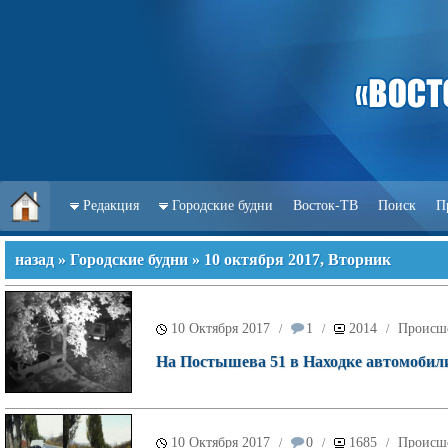
Редакция
Городские будни
Восток-ТВ
Поиск
П
назад
»
Городские будни
» 10 октября 2017, Вторник
10 Октября 2017
1
2014
Происш
/
/
/
На Постышева 51 в Находке автомобил
10 Октября 2017
0
1685
Происш
/
/
/