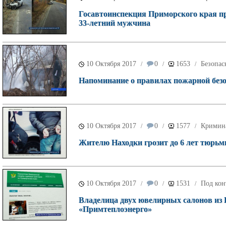
Госавтоинспекция Приморского края пр
33-летний мужчина
10 Октября 2017
0
1653
Безопас
/
/
/
Напоминание о правилах пожарной безо
10 Октября 2017
0
1577
Кримин
/
/
/
Жителю Находки грозит до 6 лет тюрьм
10 Октября 2017
0
1531
Под кон
/
/
/
Владелица двух ювелирных салонов из 
«Примтеплоэнерго»