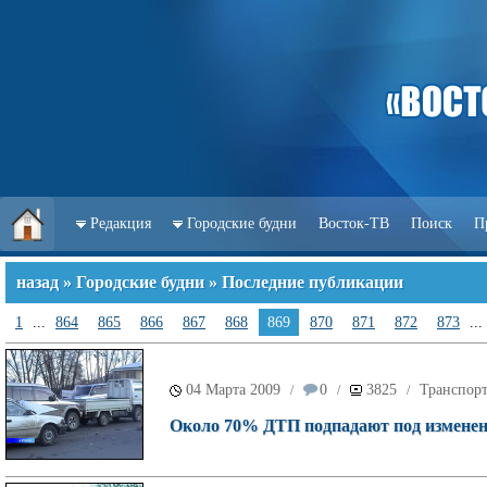
Редакция
Городские будни
Восток-ТВ
Поиск
П
назад
»
Городские будни
» Последние публикации
1
...
864
865
866
867
868
869
870
871
872
873
...
04 Марта 2009
0
3825
Транспор
/
/
/
Около 70% ДТП подпадают под изменени