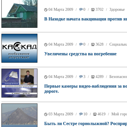
04 Марта 2009
0
3702
Здоровье
/
/
/
В Находке начата вакцинация против я
04 Марта 2009
0
3628
Социальн
/
/
/
Увеличены средства на погребение
04 Марта 2009
3
4289
Безопасно
/
/
/
Первые камеры видео-наблюдения за во
дороге.
03 Марта 2009
10
4619
Мой гор
/
/
/
Быть ли Сестре горнолыжной? Росприро