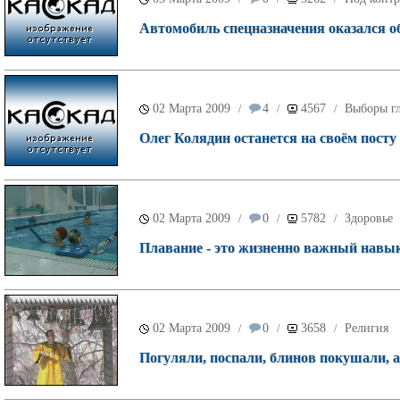
Автомобиль спецназначения оказался 
02 Марта 2009
4
4567
Выборы г
/
/
/
Олег Колядин останется на своём посту
02 Марта 2009
0
5782
Здоровье
/
/
/
Плавание - это жизненно важный навык,
02 Марта 2009
0
3658
Религия
/
/
/
Погуляли, поспали, блинов покушали, а 