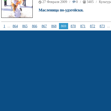
27 Февраля 2009
0
3405
Культур
/
/
/
Масленица по-удэгейски.
1
...
864
865
866
867
868
869
870
871
872
873
...