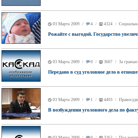
03 Марта 2009
4
4324
Социальн
/
/
/
Рожайте с выгодой. Государство увелич
03 Марта 2009
0
3607
За гранью
/
/
/
Передано в суд уголовное дело в отнош
03 Марта 2009
1
4493
Правосуд
/
/
/
В возбуждении уголовного дела по фак
03 Марта 2009
0
3262
Под контр
/
/
/