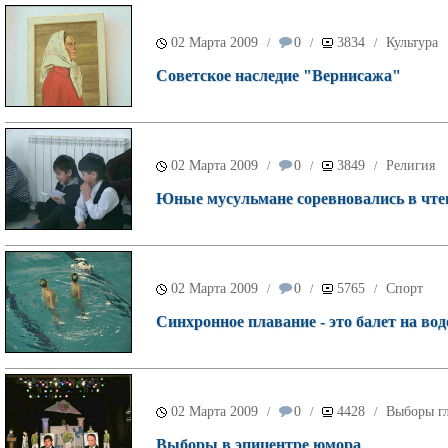
02 Марта 2009
0
3834
Культура
/
/
/
Советское наследие "Вернисажа"
02 Марта 2009
0
3849
Религия
/
/
/
Юные мусульмане соревновались в чте
02 Марта 2009
0
5765
Спорт
/
/
/
Синхронное плавание - это балет на вод
02 Марта 2009
0
4428
Выборы г
/
/
/
Выборы в эпицентре юмора