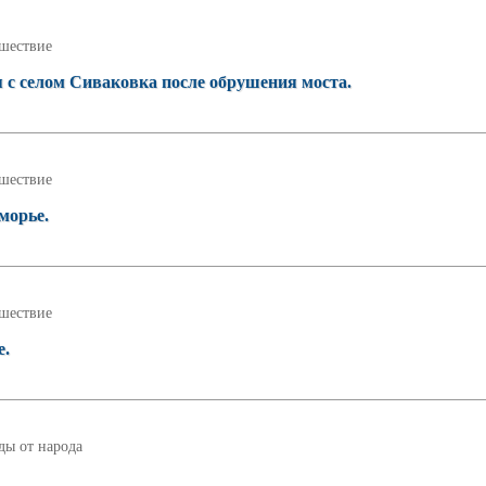
шествие
 с селом Сиваковка после обрушения моста.
шествие
морье.
шествие
е.
ды от народа