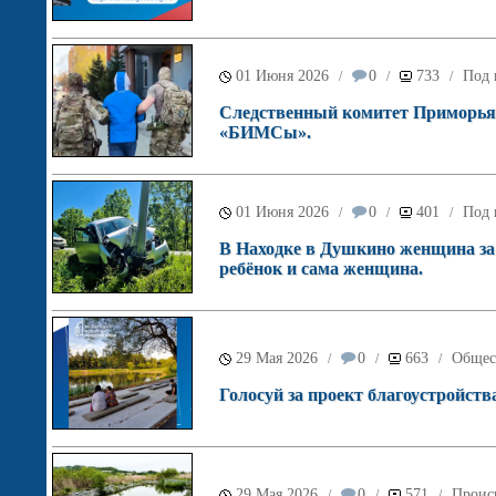
01 Июня 2026
0
733
Под 
/
/
/
Следственный комитет Приморья 
«БИМСы».
01 Июня 2026
0
401
Под 
/
/
/
В Находке в Душкино женщина за
ребёнок и сама женщина.
29 Мая 2026
0
663
Общес
/
/
/
Голосуй за проект благоустройств
29 Мая 2026
0
571
Проис
/
/
/