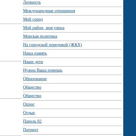
Личность
Международные отношения
Мой город
Мой район, моя улица
Морская политика
На городской передовой (ЖКХ)
Наша память
Наши дети
Нужна Ваша помощь
Образование
Общество
Общество
Опрос
Отдых
Пароль 02
Патриот