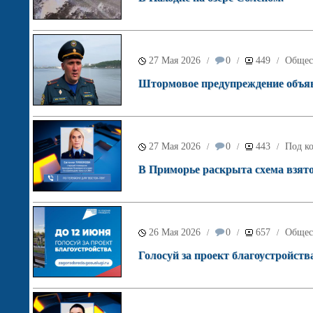
27 Мая 2026
0
449
Общес
/
/
/
Штормовое предупреждение объяв
27 Мая 2026
0
443
Под ко
/
/
/
В Приморье раскрыта схема взято
26 Мая 2026
0
657
Общес
/
/
/
Голосуй за проект благоустройств