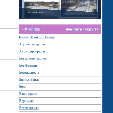
» Рубрики
показать / скрыть
65 лет Великой Победе!
А у нас во дворе
Анонс программ
Без комментариев
Без фальши
Безопасность
Бизнес-стиль
Боль
Ваше право
Вернисаж
Ветви власти