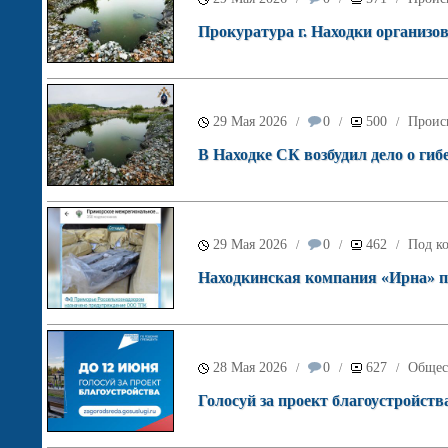
Прокуратура г. Находки организов
29 Мая 2026
0
500
Проис
/
/
/
В Находке СК возбудил дело о гиб
29 Мая 2026
0
462
Под ко
/
/
/
Находкинская компания «Ирна» по
28 Мая 2026
0
627
Общес
/
/
/
Голосуй за проект благоустройств