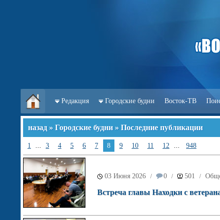
Редакция
Городские будни
Восток-ТВ
Пои
назад
»
Городские будни
» Последние публикации
1
...
3
4
5
6
7
8
9
10
11
12
...
948
03 Июня 2026
0
501
Обще
/
/
/
Встреча главы Находки с ветеран