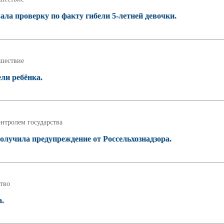
ала проверку по факту гибели 5-летней девочки.
шествие
ели ребёнка.
нтролем государства
лучила предупреждение от Россельхознадзора.
тво
а.