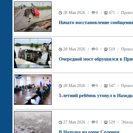
28 Мая 2026
0
471
Проис
/
/
/
Начато восстановление сообщения
28 Мая 2026
0
519
Проис
/
/
/
Очередной мост обрушился в При
28 Мая 2026
0
547
Проис
/
/
/
5-летний ребёнок утонул в Находк
27 Мая 2026
0
529
Эпизо
/
/
/
В Находке на озере Соленом.