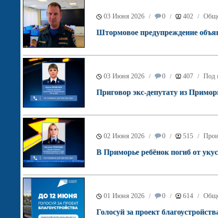
03 Июня 2026
0
402
Обще
/
/
/
Штормовое предупреждение объяв
03 Июня 2026
0
407
Под 
/
/
/
Приговор экс-депутату из Примор
02 Июня 2026
0
515
Прои
/
/
/
В Приморье ребёнок погиб от укус
01 Июня 2026
0
614
Обще
/
/
/
Голосуй за проект благоустройств