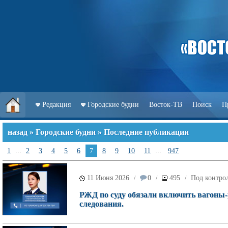
Редакция
Городские будни
Восток-ТВ
Поиск
П
назад
»
Городские будни
» Последние публикации
1
...
2
3
4
5
6
7
8
9
10
11
...
947
11 Июня 2026
0
495
Под контрол
/
/
/
РЖД по суду обязали включить вагоны-р
следования.