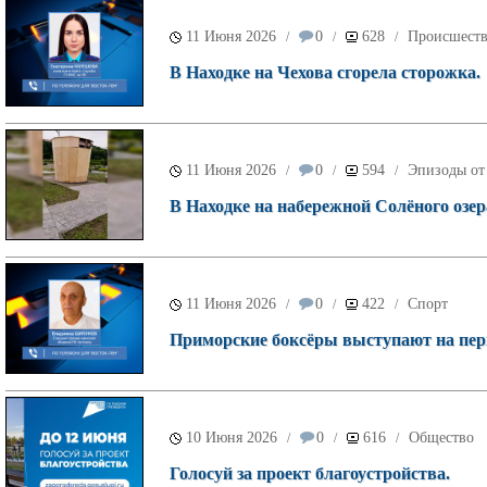
11 Июня 2026
0
628
Происшест
/
/
/
В Находке на Чехова сгорела сторожка.
11 Июня 2026
0
594
Эпизоды от
/
/
/
В Находке на набережной Солёного озер
11 Июня 2026
0
422
Спорт
/
/
/
Приморские боксёры выступают на перв
10 Июня 2026
0
616
Общество
/
/
/
Голосуй за проект благоустройства.