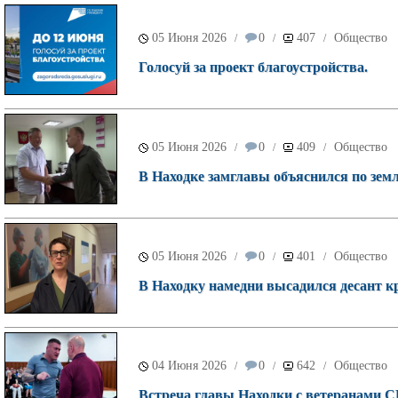
05 Июня 2026
0
407
Общество
/
/
/
Голосуй за проект благоустройства.
05 Июня 2026
0
409
Общество
/
/
/
В Находке замглавы объяснился по зем
05 Июня 2026
0
401
Общество
/
/
/
В Находку намедни высадился десант к
04 Июня 2026
0
642
Общество
/
/
/
Встреча главы Находки с ветеранами СВ