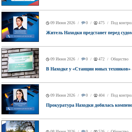
09 Июня 2026
0
475
Под контро
/
/
/
Житель Находки предстанет перед судом
09 Июня 2026
0
472
Общество
/
/
/
В Находке у «Станции юных техников»
09 Июня 2026
0
404
Под контро
/
/
/
Прокуратура Находки добилась компенс
08 Июня 2026
0
526
Общество
/
/
/