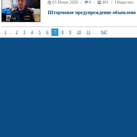
03 Июня 2026
0
401
Общество
/
/
/
Штормовое предупреждение объявлено 
1
...
2
3
4
5
6
7
8
9
10
11
...
947