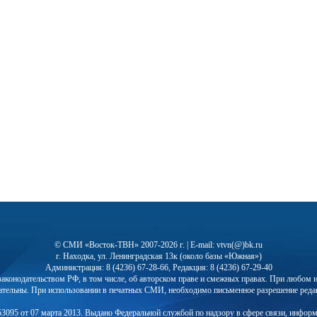
© СМИ «Восток-ТВН» 2007-2026 г. | E-mail: vtvn(@)bk.ru
г. Находка, ул. Ленинградская 13к (около базы «Южная»)
Администрация: 8 (4236) 67-28-66, Редакция: 8 (4236) 67-29-40
с законодательством РФ, в том числе, об авторском праве и смежных правах. При любо
ательны. При использовании в печатных СМИ, необходимо письменное разрешение реда
3095 от 07 марта 2013. Выдано Федеральной службой по надзору в сфере связи, инфор