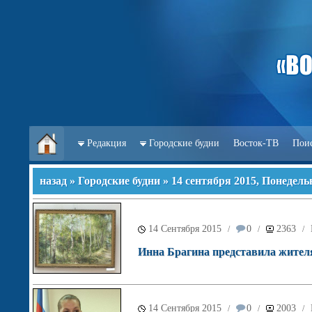
Редакция
Городские будни
Восток-ТВ
Пои
назад
»
Городские будни
» 14 сентября 2015, Понедель
14 Сентября 2015
0
2363
/
/
/
Инна Брагина представила жите
14 Сентября 2015
0
2003
/
/
/