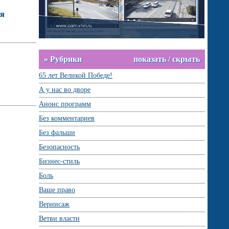
ия
» Рубрики
показать / скрыть
65 лет Великой Победе!
А у нас во дворе
Анонс программ
Без комментариев
Без фальши
Безопасность
Бизнес-стиль
Боль
Ваше право
Вернисаж
Ветви власти