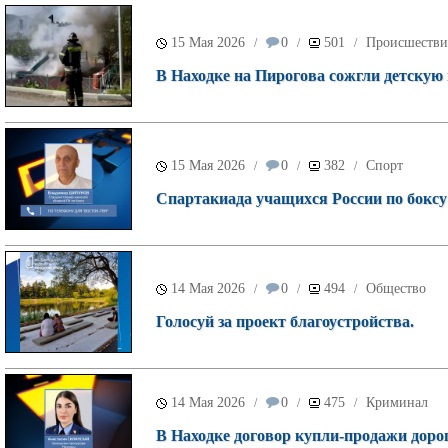
15 Мая 2026
0
501
Происшестви
/
/
/
В Находке на Пирогова сожгли детскую
15 Мая 2026
0
382
Спорт
/
/
/
Спартакиада учащихся России по боксу 
14 Мая 2026
0
494
Общество
/
/
/
Голосуй за проект благоустройства.
14 Мая 2026
0
475
Криминал
/
/
/
В Находке договор купли-продажи доро