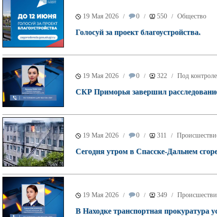
19 Мая 2026
0
550
Общество
/
/
/
Голосуй за проект благоустройства.
19 Мая 2026
0
322
Под контроле
/
/
/
СКР Приморья завершил расследование 
19 Мая 2026
0
311
Происшестви
/
/
/
Сегодня утром в Спасске-Дальнем сгор
19 Мая 2026
0
349
Происшестви
/
/
/
В Находке транспортная прокуратура у