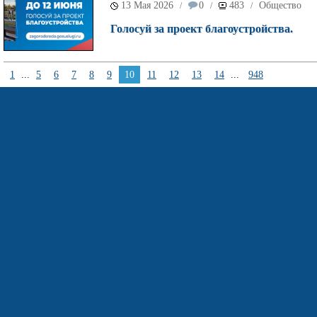
13 Мая 2026
0
483
Общество
/
/
/
Голосуй за проект благоустройства.
1
...
5
6
7
8
9
10
11
12
13
14
...
948