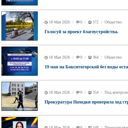
18 Мая 2026
0
372
Общество
/
/
/
Голосуй за проект благоустройства.
18 Мая 2026
0
364
Общество
/
/
/
19 мая на Бокситогорской без воды оста
18 Мая 2026
0
354
Под контроле
/
/
/
Прокуратура Находки проверила ход ст
18 Мая 2026
0
448
Происшестви
/
/
/