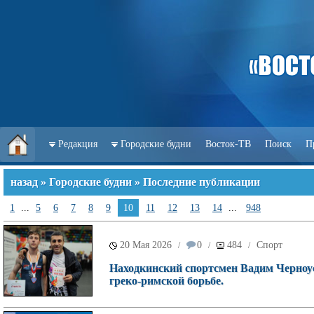
Редакция
Городские будни
Восток-ТВ
Поиск
П
назад
»
Городские будни
» Последние публикации
1
...
5
6
7
8
9
10
11
12
13
14
...
948
20 Мая 2026
0
484
Спорт
/
/
/
Находкинский спортсмен Вадим Черноу
греко-римской борьбе.