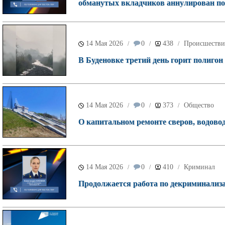
обманутых вкладчиков аннулирован по
14 Мая 2026
0
438
Происшестви
/
/
/
В Буденовке третий день горит полигон
14 Мая 2026
0
373
Общество
/
/
/
О капитальном ремонте сверов, водовод
14 Мая 2026
0
410
Криминал
/
/
/
Продолжается работа по декриминализа