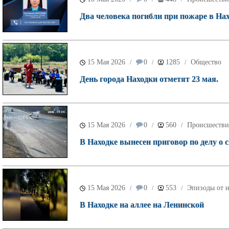
Два человека погибли при пожаре в Нах
15 Мая 2026
0
1285
Общество
/
/
/
День города Находки отметят 23 мая.
15 Мая 2026
0
560
Происшестви
/
/
/
В Находке вынесен приговор по делу о
15 Мая 2026
0
553
Эпизоды от н
/
/
/
В Находке на аллее на Ленинской