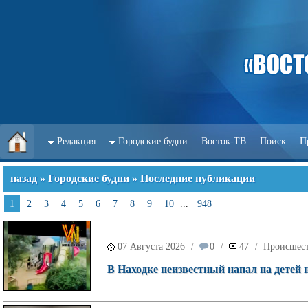
Редакция
Городские будни
Восток-ТВ
Поиск
П
назад
»
Городские будни
» Последние публикации
1
2
3
4
5
6
7
8
9
10
...
948
07 Августа 2026
0
47
Происшес
/
/
/
В Находке неизвестный напал на детей 