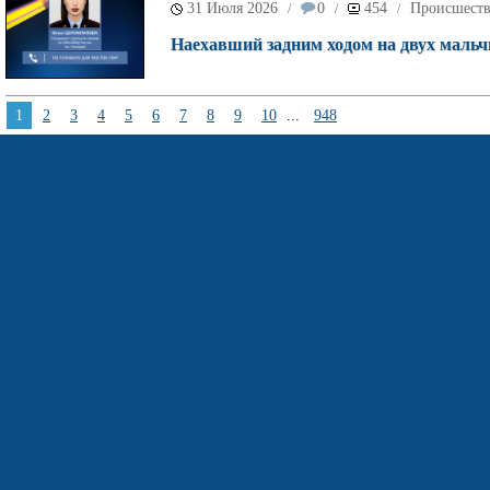
31 Июля 2026
0
454
Происшест
/
/
/
Наехавший задним ходом на двух мальч
1
2
3
4
5
6
7
8
9
10
...
948