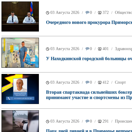
03 Августа 2026
0
372
Обществ
/
/
/
Очередного нового прокурора Приморск
03 Августа 2026
0
401
Здравоох
/
/
/
У Находкинской городской больницы о
03 Августа 2026
0
412
Спорт
/
/
/
Вторая спартакиада сильнейших боксеро
принимают участие и спортсмены из П
03 Августа 2026
0
291
Происше
/
/
/
Пару дней ливней и в Приморье непроез