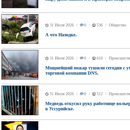
31 Июля 2026
0
536
Общество
/
/
/
А что Находке.
31 Июля 2026
0
610
Происшест
/
/
/
Мощнейший пожар тушили сегодня с ут
торговой компании DNS.
31 Июля 2026
0
512
Происшест
/
/
/
Медведь откусил руку работнице волье
в Уссурийске.