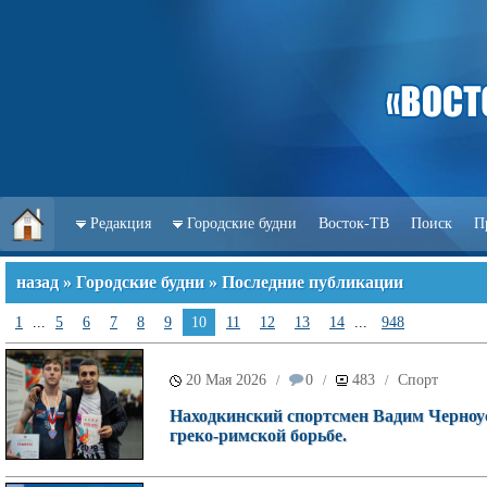
Редакция
Городские будни
Восток-ТВ
Поиск
П
назад
»
Городские будни
» Последние публикации
1
...
5
6
7
8
9
10
11
12
13
14
...
948
20 Мая 2026
0
483
Спорт
/
/
/
Находкинский спортсмен Вадим Черноу
греко-римской борьбе.