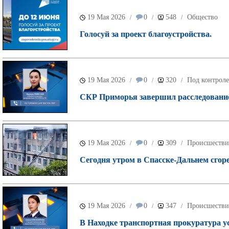
19 Мая 2026
0
548
Общество
/
/
/
Голосуй за проект благоустройства.
19 Мая 2026
0
320
Под контроле
/
/
/
СКР Приморья завершил расследование 
19 Мая 2026
0
309
Происшестви
/
/
/
Сегодня утром в Спасске-Дальнем сгор
19 Мая 2026
0
347
Происшестви
/
/
/
В Находке транспортная прокуратура у