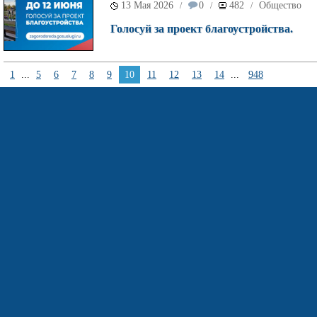
13 Мая 2026
0
482
Общество
/
/
/
Голосуй за проект благоустройства.
1
...
5
6
7
8
9
10
11
12
13
14
...
948