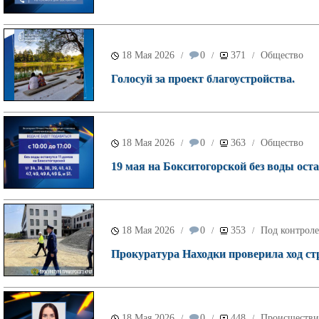
18 Мая 2026
0
371
Общество
/
/
/
Голосуй за проект благоустройства.
18 Мая 2026
0
363
Общество
/
/
/
19 мая на Бокситогорской без воды оста
18 Мая 2026
0
353
Под контроле
/
/
/
Прокуратура Находки проверила ход ст
18 Мая 2026
0
448
Происшестви
/
/
/