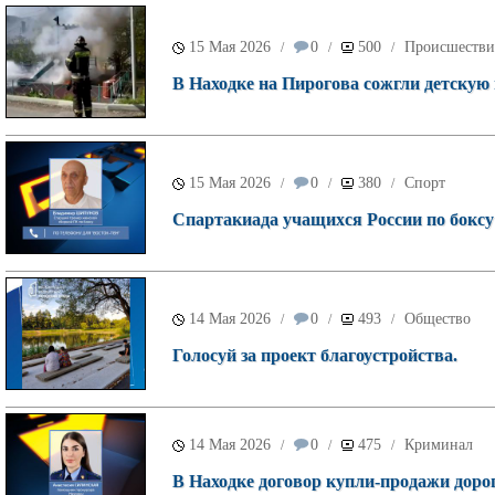
15 Мая 2026
0
500
Происшестви
/
/
/
В Находке на Пирогова сожгли детскую
15 Мая 2026
0
380
Спорт
/
/
/
Спартакиада учащихся России по боксу 
14 Мая 2026
0
493
Общество
/
/
/
Голосуй за проект благоустройства.
14 Мая 2026
0
475
Криминал
/
/
/
В Находке договор купли-продажи доро