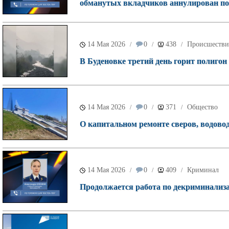
обманутых вкладчиков аннулирован по
14 Мая 2026
0
438
Происшестви
/
/
/
В Буденовке третий день горит полигон
14 Мая 2026
0
371
Общество
/
/
/
О капитальном ремонте сверов, водовод
14 Мая 2026
0
409
Криминал
/
/
/
Продолжается работа по декриминализа