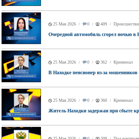
25 Мая 2026
0
409
Происшестви
/
/
/
Очередной автомобиль сгорел ночью в Н
25 Мая 2026
0
362
Криминал
/
/
/
В Находке пенсионер из-за мошенников 
25 Мая 2026
0
360
Криминал
/
/
/
Житель Находки задержан при сбыте кр
25 Мая 2026
0
309
Под контроле
/
/
/