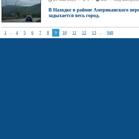
В Находке в районе Американского пере
задыхается весь город.
1
...
4
5
6
7
8
9
10
11
12
13
...
948