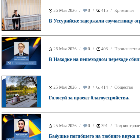
26 Мая 2026
0
415
Криминал
/
/
/
В Уссурийске задержали соучастницу о
26 Мая 2026
0
403
Происшестви
/
/
/
В Находке на пешеходном переходе сбил
25 Мая 2026
0
414
Общество
/
/
/
Голосуй за проект благоустройства.
25 Мая 2026
0
391
Под контроле
/
/
/
Бабушке погибшего на тюбинге внука в