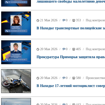
лишившего свободы малолетнюю девоч
21 Мая 2026
0
353
Под контроле
/
/
/
В Находке транспортные полицейские з
20 Мая 2026
0
405
Под контроле
/
/
/
Прокуратура Приморья защитила права
20 Мая 2026
0
580
Происшестви
/
/
/
В Находке 17-летний мотоциклист сове
20 Мая 2026
0
443
Под контроле
/
/
/