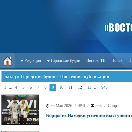
Редакция
Городские будни
Восток-ТВ
Поиск
П
назад
»
Городские будни
» Последние публикации
1
...
4
5
6
7
8
9
10
11
12
13
...
948
26 Мая 2026
0
356
Спорт
/
/
/
Борцы из Находки успешно выступили н