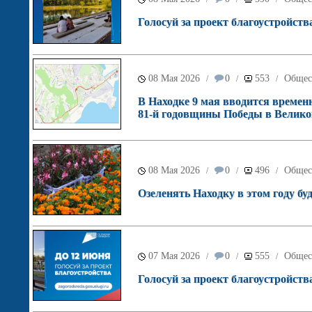
Голосуй за проект благоустройств
08 Мая 2026
0
553
Общес
/
/
/
В Находке 9 мая вводится времен
81-й годовщины Победы в Велико
08 Мая 2026
0
496
Общес
/
/
/
Озеленять Находку в этом году б
07 Мая 2026
0
555
Общес
/
/
/
Голосуй за проект благоустройств