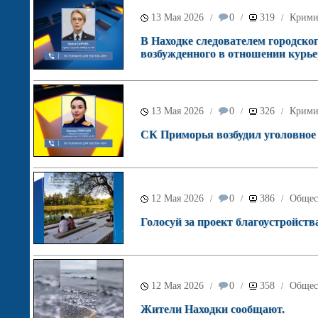
13 Мая 2026
0
319
Крими
/
/
/
В Находке следователем городског
возбужденного в отношении курь
13 Мая 2026
0
326
Крими
/
/
/
СК Приморья возбудил уголовное 
12 Мая 2026
0
386
Общес
/
/
/
Голосуй за проект благоустройств
12 Мая 2026
0
358
Общес
/
/
/
Жители Находки сообщают.