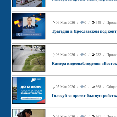
06 Мая 2026
0
549
Проис
/
/
/
Трагедия в Ярославском под кон
06 Мая 2026
0
732
Проис
/
/
/
Камера видеонаблюдения «Восток
05 Мая 2026
0
668
Общес
/
/
/
Голосуй за проект благоустройств
05 Мая 2026
0
561
Под ко
/
/
/