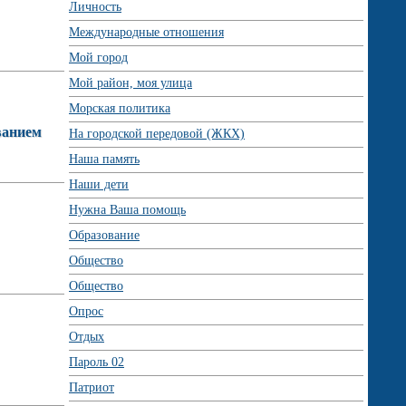
Личность
Международные отношения
Мой город
Мой район, моя улица
Морская политика
ванием
На городской передовой (ЖКХ)
Наша память
Наши дети
Нужна Ваша помощь
Образование
Общество
Общество
Опрос
Отдых
Пароль 02
Патриот