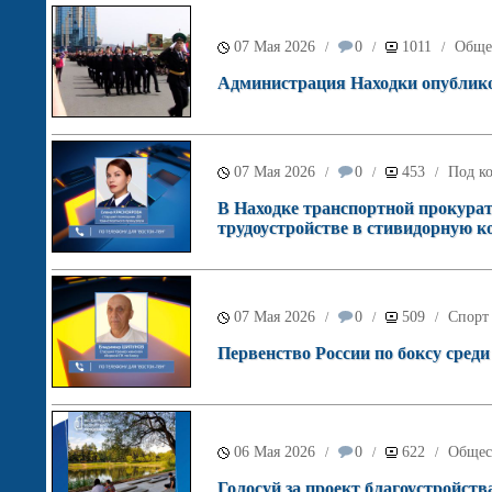
07 Мая 2026
0
1011
Обще
/
/
/
Администрация Находки опублико
07 Мая 2026
0
453
Под ко
/
/
/
В Находке транспортной прокура
трудоустройстве в стивидорную 
07 Мая 2026
0
509
Спорт
/
/
/
Первенство России по боксу сред
06 Мая 2026
0
622
Общес
/
/
/
Голосуй за проект благоустройств