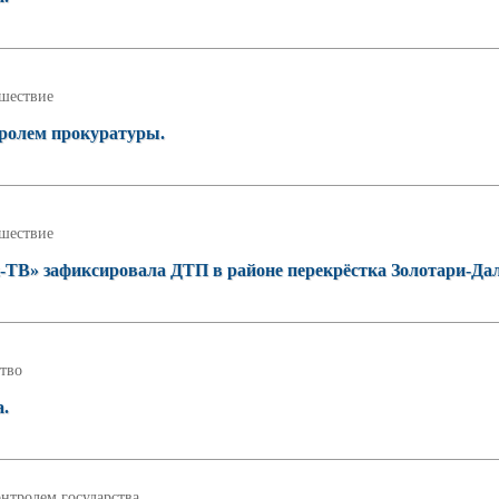
шествие
тролем прокуратуры.
шествие
-ТВ» зафиксировала ДТП в районе перекрёстка Золотари-Да
тво
а.
нтролем государства