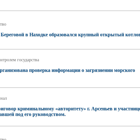
тво
 Береговой в Находке образовался крупный открытый котло
нтролем государства
рганизована проверка информации о загрязнении морского
нал
иговор криминальному «авторитету» г. Арсеньев и участниц
авшей под его руководством.
тво