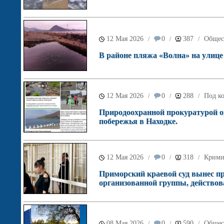
12 Мая 2026
0
387
Общес
/
/
/
В районе пляжа «Волна» на улице
12 Мая 2026
0
288
Под ко
/
/
/
Природоохранной прокуратурой о
побережья в Находке.
12 Мая 2026
0
318
Крими
/
/
/
Приморский краевой суд вынес пр
организованной группы, действов
08 Мая 2026
0
590
Общес
/
/
/