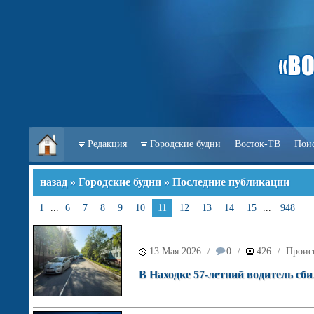
Редакция
Городские будни
Восток-ТВ
Пои
назад
»
Городские будни
» Последние публикации
1
...
6
7
8
9
10
11
12
13
14
15
...
948
13 Мая 2026
0
426
Проис
/
/
/
В Находке 57-летний водитель сби