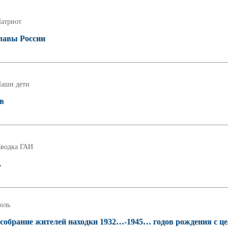
атриот
славы России
аши дети
ов
водка ГАИ
.
оль
 собрание жителей находки 1932…-1945… годов рождения с ц