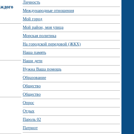
Личность
аждого
Международные отношения
Мой город
Мой район, моя улица
Морская политика
На городской передовой (ЖКХ)
Наша память
Наши дети
Нужна Ваша помощь
Образование
Общество
Общество
Опрос
Отдых
Пароль 02
Патриот