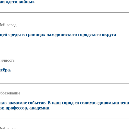
ии «дети войны»
ой город
й среды в границах находкинского городского округа
ичность
тёра.
бразование
ошло значимое событие. В наш город со своими единомышлен
ог, профессор, академик
ой город