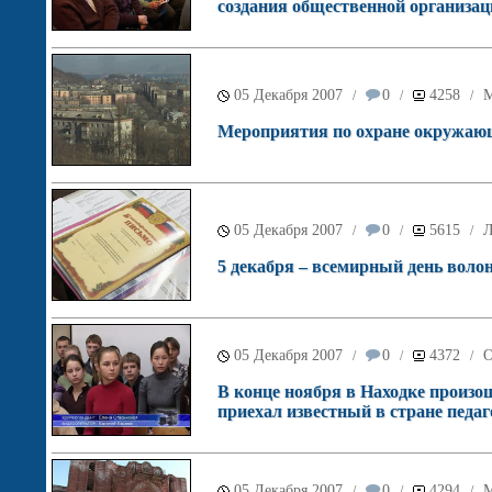
создания общественной организац
05 Декабря 2007
0
4258
М
/
/
/
Мероприятия по охране окружающе
05 Декабря 2007
0
5615
Л
/
/
/
5 декабря – всемирный день волон
05 Декабря 2007
0
4372
О
/
/
/
В конце ноября в Находке произ
приехал известный в стране педаг
05 Декабря 2007
0
4294
М
/
/
/