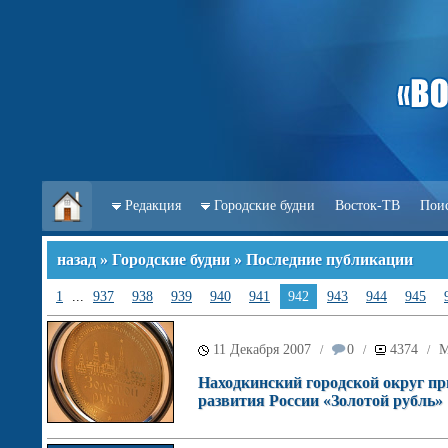
Редакция
Городские будни
Восток-ТВ
Пои
назад
»
Городские будни
» Последние публикации
1
...
937
938
939
940
941
942
943
944
945
11 Декабря 2007
0
4374
М
/
/
/
Находкинский городской округ пр
развития России «Золотой рубль»