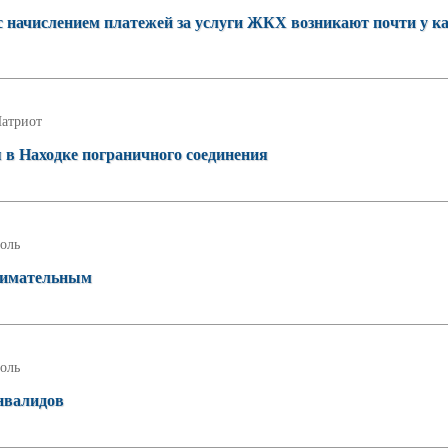
с начислением платежей за услуги ЖКХ возникают почти у к
атриот
я в Находке пограничного соединения
оль
внимательным
оль
нвалидов