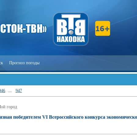
ск
Прогноз погоды
946
...
947
ой город
изнан победителем VI Всероссийского конкурса экономическ