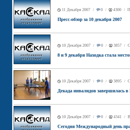
11 Декабря 2007
0
4300
П
/
/
/
Пресс-обзор за 10 декабря 2007
10 Декабря 2007
0
3857
С
/
/
/
8 и 9 декабря Находка стала мес
10 Декабря 2007
0
3895
С
/
/
/
Декада инвалидов завершилась в 
10 Декабря 2007
0
4341
В
/
/
/
Сегодня Международный день пра