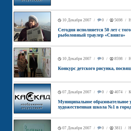
10 Декабря 2007
0
5698
Н
/
/
/
Сегодня исполняется 50 лет с тог
рыболовный траулер «Свияга»
10 Декабря 2007
0
8598
Н
/
/
/
Конкурс детского рисунка, посвя
07 Декабря 2007
0
4074
К
/
/
/
Муниципальное образовательное у
художественная школа №1 в город
07 Декабря 2007
0
3811
Н
/
/
/