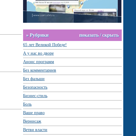
» Рубрики
показать / скрыть
65 лет Великой Победе!
А у нас во дворе
Анонс программ
Без комментариев
Без фальши
Безопасность
Бизнес-стиль
Боль
Ваше право
Вернисаж
Ветви власти