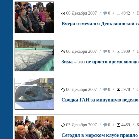
06 Декабря 2007
0
4042
П
/
/
/
Вчера отмечался День воинской 
06 Декабря 2007
0
3939
Н
/
/
/
Зима – это не просто время холод
06 Декабря 2007
0
3978
С
/
/
/
Сводка ГАИ за минувшую неделю
05 Декабря 2007
0
4489
Б
/
/
/
Сегодня в морском клубе прошло