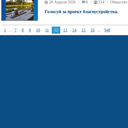
28 Апреля 2026
0
314
Общество
/
/
/
Голосуй за проект благоустройства.
1
...
7
8
9
10
11
12
13
14
15
16
...
948