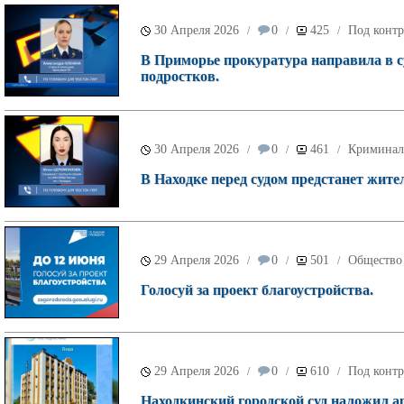
30 Апреля 2026
0
425
Под контр
/
/
/
В Приморье прокуратура направила в с
подростков.
30 Апреля 2026
0
461
Криминал
/
/
/
В Находке перед судом предстанет жите
29 Апреля 2026
0
501
Общество
/
/
/
Голосуй за проект благоустройства.
29 Апреля 2026
0
610
Под контр
/
/
/
Находкинский городской суд наложил а