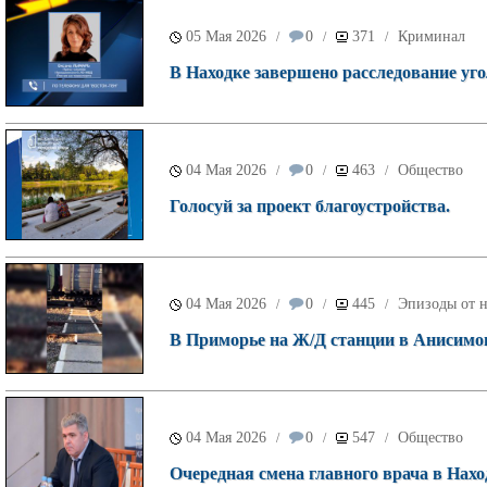
05 Мая 2026
0
371
Криминал
/
/
/
В Находке завершено расследование уго
04 Мая 2026
0
463
Общество
/
/
/
Голосуй за проект благоустройства.
04 Мая 2026
0
445
Эпизоды от н
/
/
/
В Приморье на Ж/Д станции в Анисимо
04 Мая 2026
0
547
Общество
/
/
/
Очередная смена главного врача в Нахо