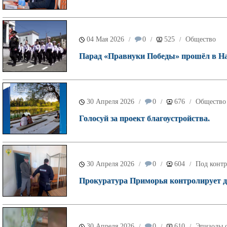
04 Мая 2026
0
525
Общество
/
/
/
Парад «Правнуки Победы» прошёл в Н
30 Апреля 2026
0
676
Общество
/
/
/
Голосуй за проект благоустройства.
30 Апреля 2026
0
604
Под контр
/
/
/
Прокуратура Приморья контролирует де
30 Апреля 2026
0
610
Эпизоды о
/
/
/