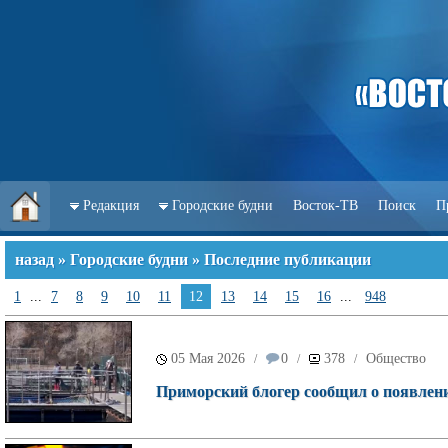
Редакция
Городские будни
Восток-ТВ
Поиск
П
назад
»
Городские будни
» Последние публикации
1
...
7
8
9
10
11
12
13
14
15
16
...
948
05 Мая 2026
0
378
Общество
/
/
/
Приморский блогер сообщил о появлен