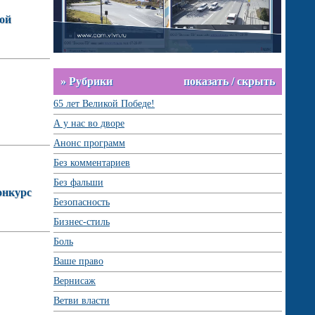
ой
» Рубрики
показать / скрыть
65 лет Великой Победе!
А у нас во дворе
Анонс программ
Без комментариев
Без фальши
онкурс
Безопасность
Бизнес-стиль
Боль
Ваше право
Вернисаж
Ветви власти