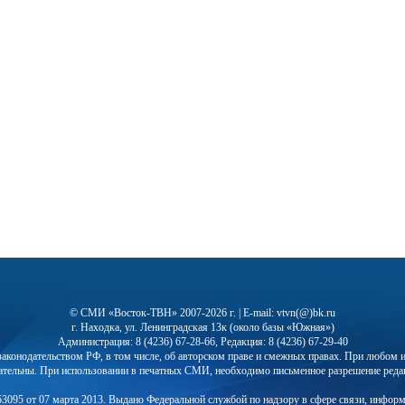
© СМИ «Восток-ТВН» 2007-2026 г. | E-mail: vtvn(@)bk.ru
г. Находка, ул. Ленинградская 13к (около базы «Южная»)
Администрация: 8 (4236) 67-28-66, Редакция: 8 (4236) 67-29-40
с законодательством РФ, в том числе, об авторском праве и смежных правах. При любо
ательны. При использовании в печатных СМИ, необходимо письменное разрешение реда
3095 от 07 марта 2013. Выдано Федеральной службой по надзору в сфере связи, инфор