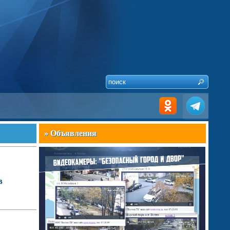
» Объявления
в