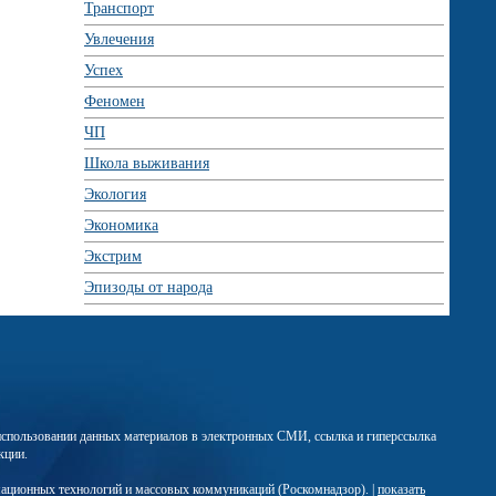
Транспорт
Увлечения
Успех
Феномен
ЧП
Школа выживания
Экология
Экономика
Экстрим
Эпизоды от народа
м использовании данных материалов в электронных СМИ, ссылка и гиперссылка
кции.
мационных технологий и массовых коммуникаций (Роскомнадзор). |
показать