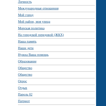
Личность
Международные отношения
Мой город
Мой район, моя улица
Морская политика
На городской передовой (ЖКХ)
Наша память
Наши дети
Нужна Ваша помощь
Образование
Общество
Общество
Опрос
Отдых
Пароль 02
Патриот