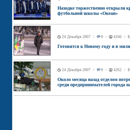
Находке торжественно открыли к
футбольной школы «Океан»
24 Декабря 2007
0
4166
Б
/
/
/
Готовятся к Новому году и в мил
24 Декабря 2007
0
4262
Б
/
/
/
Около месяца назад отделом пот
среди предпринимателей города н