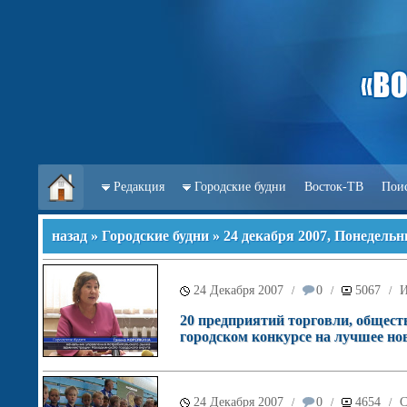
Редакция
Городские будни
Восток-ТВ
Пои
назад
»
Городские будни
» 24 декабря 2007, Понедельн
24 Декабря 2007
0
5067
/
/
/
20 предприятий торговли, общест
городском конкурсе на лучшее но
24 Декабря 2007
0
4654
С
/
/
/