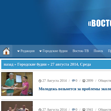
Редакция
Городские будни
Восток-ТВ
Поиск
П
назад
»
Городские будни
» 27 августа 2014, Среда
27 Августа 2014
0
2899
Общест
/
/
/
Молодежь возьмется за проблемы экол
27 Августа 2014
0
1941
Общест
/
/
/