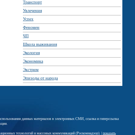
Транспорт
Увлечения
Успех
Феномен
ЧП
Школа выживания
Экология
Экономика
Экстрим
Эпизоды от народа
м использовании данных материалов в электронных СМИ, ссылка и гиперссылка
кции.
мационных технологий и массовых коммуникаций (Роскомнадзор). |
показать