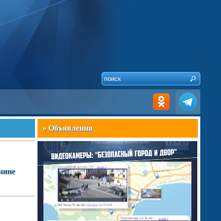
» Объявления
чине