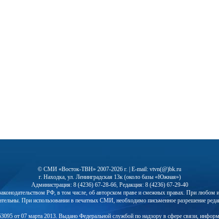
© СМИ «Восток-ТВН» 2007-2026 г. | E-mail: vtvn(@)bk.ru
г. Находка, ул. Ленинградская 13к (около базы «Южная»)
Администрация: 8 (4236) 67-28-66, Редакция: 8 (4236) 67-29-40
с законодательством РФ, в том числе, об авторском праве и смежных правах. При любо
ательны. При использовании в печатных СМИ, необходимо письменное разрешение реда
3095 от 07 марта 2013. Выдано Федеральной службой по надзору в сфере связи, инфор