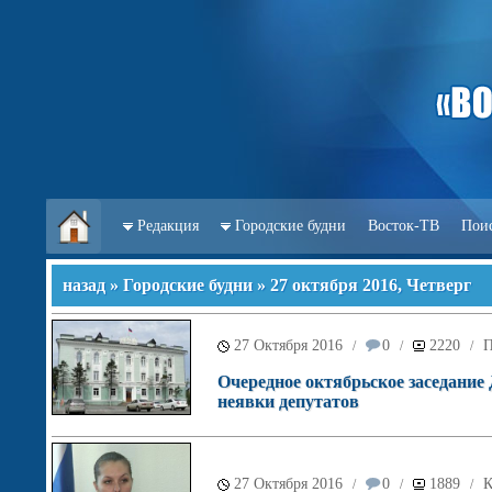
Редакция
Городские будни
Восток-ТВ
Пои
назад
»
Городские будни
» 27 октября 2016, Четверг
27 Октября 2016
0
2220
П
/
/
/
Очередное октябрьское заседание
неявки депутатов
27 Октября 2016
0
1889
К
/
/
/