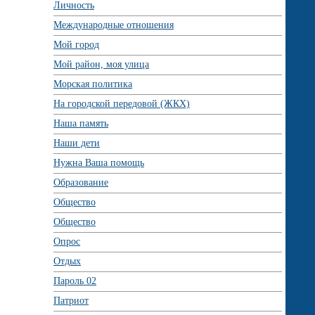
Личность
Международные отношения
Мой город
Мой район, моя улица
Морская политика
На городской передовой (ЖКХ)
Наша память
Наши дети
Нужна Ваша помощь
Образование
Общество
Общество
Опрос
Отдых
Пароль 02
Патриот