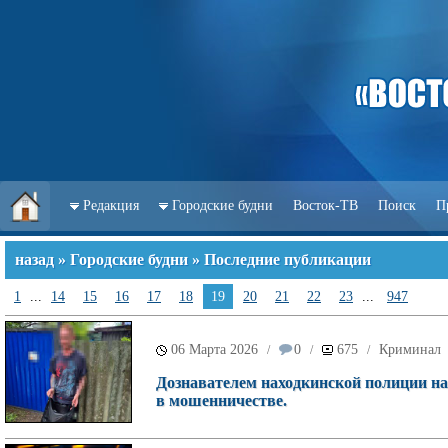
Редакция
Городские будни
Восток-ТВ
Поиск
П
назад
»
Городские будни
» Последние публикации
1
...
14
15
16
17
18
19
20
21
22
23
...
947
06 Марта 2026
0
675
Криминал
/
/
/
Дознавателем находкинской полиции на
в мошенничестве.