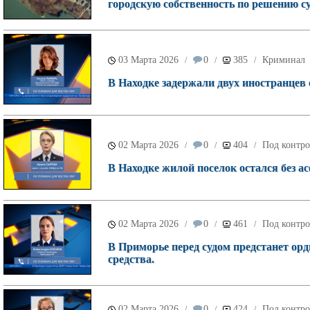
городскую собственность по решению су
03 Марта 2026
0
385
Криминал
/
/
/
В Находке задержали двух иностранцев 
02 Марта 2026
0
404
Под контро
/
/
/
В Находке жилой поселок остался без а
02 Марта 2026
0
461
Под контро
/
/
/
В Приморье перед судом предстанет о
средства.
02 Марта 2026
0
424
Под контро
/
/
/