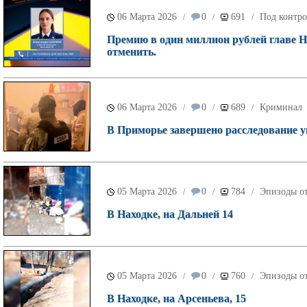
06 Марта 2026
0
691
Под контро
/
/
/
Премию в один миллион рублей главе 
отменить.
06 Марта 2026
0
689
Криминал
/
/
/
В Приморье завершено расследование уг
05 Марта 2026
0
784
Эпизоды от
/
/
/
В Находке, на Дальней 14
05 Марта 2026
0
760
Эпизоды от
/
/
/
В Находке, на Арсеньева, 15