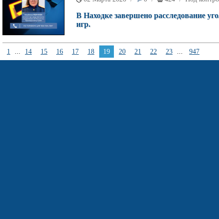
В Находке завершено расследование уго
игр.
1
...
14
15
16
17
18
19
20
21
22
23
...
947