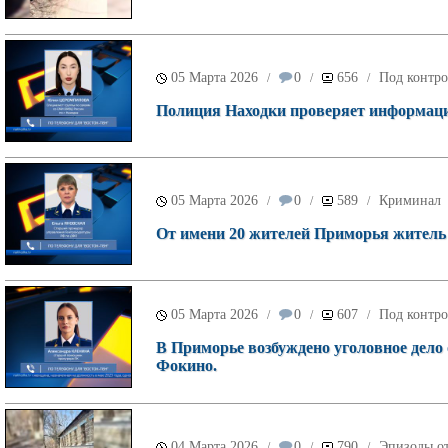
05 Марта 2026
0
656
Под контро
/
/
/
Полиция Находки проверяет информаци
05 Марта 2026
0
589
Криминал
/
/
/
От имени 20 жителей Приморья житель
05 Марта 2026
0
607
Под контро
/
/
/
В Приморье возбуждено уголовное дел
Фокино.
04 Марта 2026
0
790
Эпизоды от
/
/
/