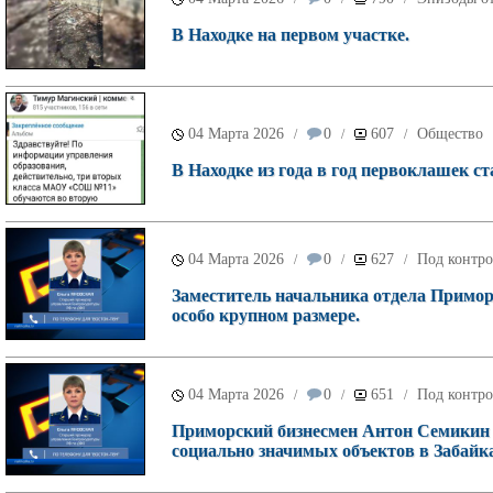
В Находке на первом участке.
04 Марта 2026
0
607
Общество
/
/
/
В Находке из года в год первоклашек с
04 Марта 2026
0
627
Под контро
/
/
/
Заместитель начальника отдела Приморс
особо крупном размере.
04 Марта 2026
0
651
Под контро
/
/
/
Приморский бизнесмен Антон Семикин 
социально значимых объектов в Забайк