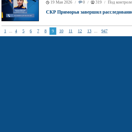
19 Мая 2026
0
319
Под контроле
/
/
/
СКР Приморья завершил расследование 
1
...
4
5
6
7
8
9
10
11
12
13
...
947