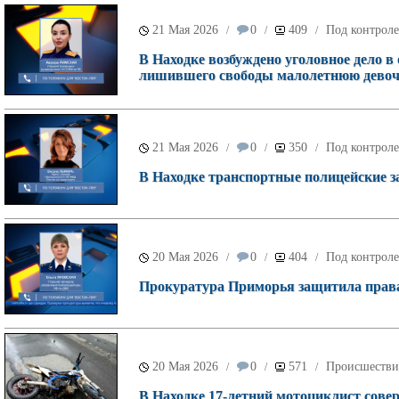
21 Мая 2026
0
409
Под контроле
/
/
/
В Находке возбуждено уголовное дело в
лишившего свободы малолетнюю девоч
21 Мая 2026
0
350
Под контроле
/
/
/
В Находке транспортные полицейские з
20 Мая 2026
0
404
Под контроле
/
/
/
Прокуратура Приморья защитила права
20 Мая 2026
0
571
Происшестви
/
/
/
В Находке 17-летний мотоциклист сове