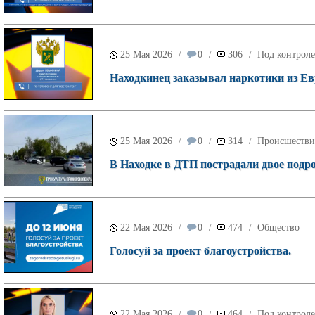
25 Мая 2026
0
306
Под контроле
/
/
/
Находкинец заказывал наркотики из Ев
25 Мая 2026
0
314
Происшестви
/
/
/
В Находке в ДТП пострадали двое подро
22 Мая 2026
0
474
Общество
/
/
/
Голосуй за проект благоустройства.
22 Мая 2026
0
464
Под контроле
/
/
/