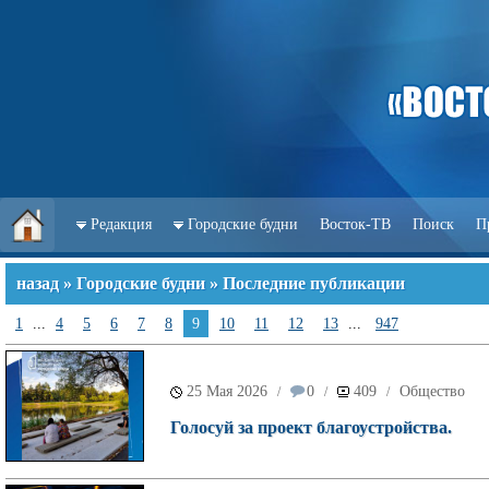
Редакция
Городские будни
Восток-ТВ
Поиск
П
назад
»
Городские будни
» Последние публикации
1
...
4
5
6
7
8
9
10
11
12
13
...
947
25 Мая 2026
0
409
Общество
/
/
/
Голосуй за проект благоустройства.