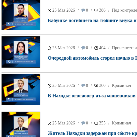
25 Мая 2026
0
386
Под контроле
/
/
/
Бабушке погибшего на тюбинге внука в
25 Мая 2026
0
404
Происшестви
/
/
/
Очередной автомобиль сгорел ночью в Н
25 Мая 2026
0
360
Криминал
/
/
/
В Находке пенсионер из-за мошенников 
25 Мая 2026
0
355
Криминал
/
/
/
Житель Находки задержан при сбыте кр