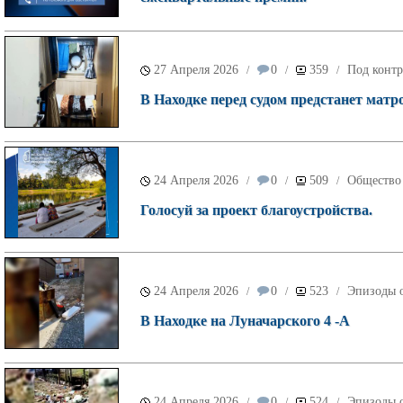
27 Апреля 2026
0
359
Под контр
/
/
/
В Находке перед судом предстанет матр
24 Апреля 2026
0
509
Общество
/
/
/
Голосуй за проект благоустройства.
24 Апреля 2026
0
523
Эпизоды о
/
/
/
В Находке на Луначарского 4 -А
24 Апреля 2026
0
524
Эпизоды о
/
/
/