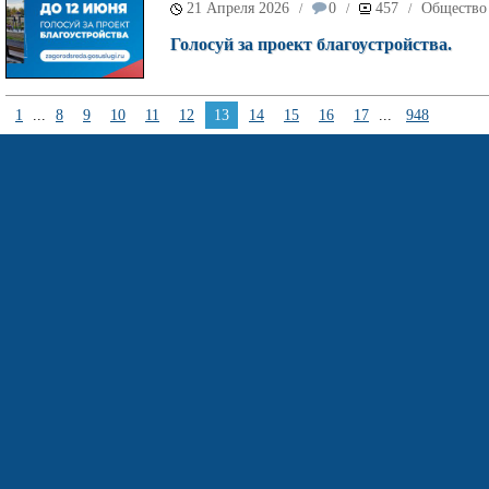
21 Апреля 2026
0
457
Общество
/
/
/
Голосуй за проект благоустройства.
1
...
8
9
10
11
12
13
14
15
16
17
...
948