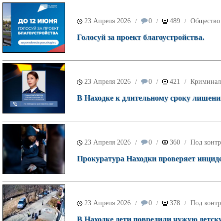
23 Апреля 2026
0
489
Общество
/
/
/
Голосуй за проект благоустройства.
23 Апреля 2026
0
421
Криминал
/
/
/
В Находке к длительному сроку лишени
23 Апреля 2026
0
360
Под контр
/
/
/
Прокуратура Находки проверяет инциде
23 Апреля 2026
0
378
Под контр
/
/
/
В Находке дети повредили чужую детск