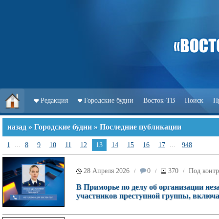
Редакция
Городские будни
Восток-ТВ
Поиск
П
назад
»
Городские будни
» Последние публикации
1
...
8
9
10
11
12
13
14
15
16
17
...
948
28 Апреля 2026
0
370
Под контр
/
/
/
В Приморье по делу об организации нез
участников преступной группы, включа