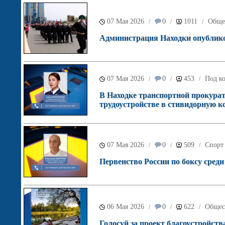
07 Мая 2026
0
1011
Обще
/
/
/
Администрация Находки опублико
07 Мая 2026
0
453
Под ко
/
/
/
В Находке транспортной прокура
трудоустройстве в стивидорную 
07 Мая 2026
0
509
Спорт
/
/
/
Первенство России по боксу сред
06 Мая 2026
0
622
Общес
/
/
/
Голосуй за проект благоустройств