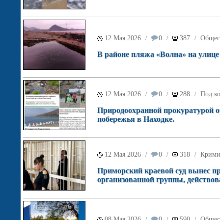
12 Мая 2026
0
387
Общес
/
/
/
В районе пляжа «Волна» на улице
12 Мая 2026
0
288
Под ко
/
/
/
Природоохранной прокуратурой о
побережья в Находке.
12 Мая 2026
0
318
Крими
/
/
/
Приморский краевой суд вынес пр
организованной группы, действов
08 Мая 2026
0
590
Общес
/
/
/