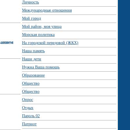
Личность
Международные отношения
Мой город
Мой район, моя улица
Морская политика
ванием
На городской передовой (ЖКХ)
Наша память
Наши дети
Нужна Ваша помощь
Образование
Общество
Общество
Опрос
Отдых
Пароль 02
Патриот