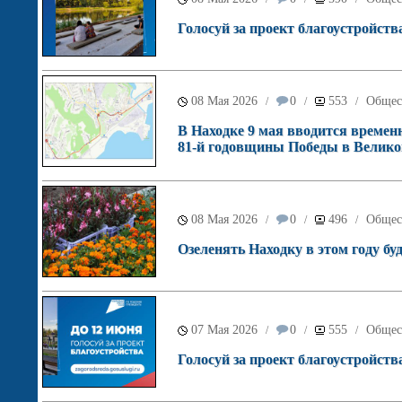
Голосуй за проект благоустройств
08 Мая 2026
0
553
Общес
/
/
/
В Находке 9 мая вводится времен
81-й годовщины Победы в Велико
08 Мая 2026
0
496
Общес
/
/
/
Озеленять Находку в этом году б
07 Мая 2026
0
555
Общес
/
/
/
Голосуй за проект благоустройств