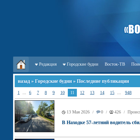
Редакция
Городские будни
Восток-ТВ
Пои
назад
»
Городские будни
» Последние публикации
1
...
6
7
8
9
10
11
12
13
14
15
...
948
13 Мая 2026
0
426
Проис
/
/
/
В Находке 57-летний водитель сби