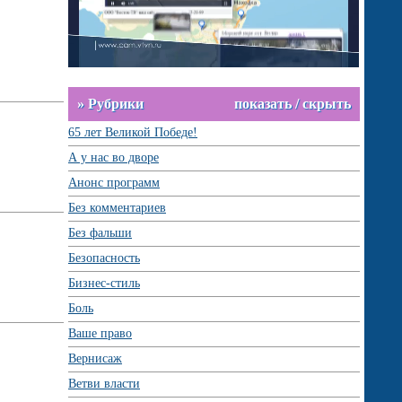
» Рубрики
показать / скрыть
65 лет Великой Победе!
А у нас во дворе
Анонс программ
Без комментариев
Без фальши
Безопасность
Бизнес-стиль
Боль
Ваше право
Вернисаж
Ветви власти