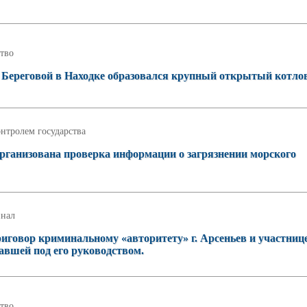
тво
 Береговой в Находке образовался крупный открытый котло
нтролем государства
рганизована проверка информации о загрязнении морского
нал
иговор криминальному «авторитету» г. Арсеньев и участниц
авшей под его руководством.
тво