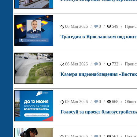
06 Мая 2026
0
549
Проис
/
/
/
Трагедия в Ярославском под кон
06 Мая 2026
0
732
Проис
/
/
/
Камера видеонаблюдения «Восток
05 Мая 2026
0
668
Общес
/
/
/
Голосуй за проект благоустройств
05 Мая 2026
0
561
Под ко
/
/
/