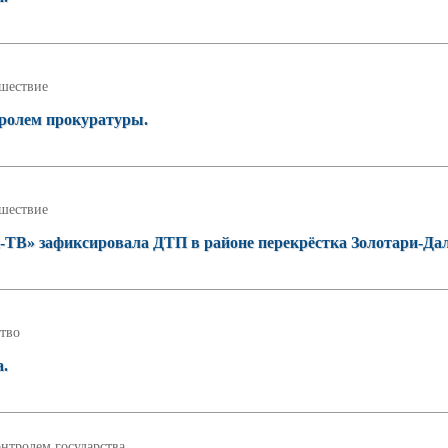
шествие
тролем прокуратуры.
шествие
-ТВ» зафиксировала ДТП в районе перекрёстка Золотари-Да
тво
а.
нтролем государства