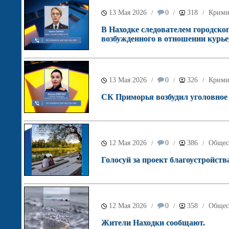
13 Мая 2026
0
318
Крими
/
/
/
В Находке следователем городског
возбужденного в отношении курь
13 Мая 2026
0
326
Крими
/
/
/
СК Приморья возбудил уголовное 
12 Мая 2026
0
386
Общес
/
/
/
Голосуй за проект благоустройств
12 Мая 2026
0
358
Общес
/
/
/
Жители Находки сообщают.