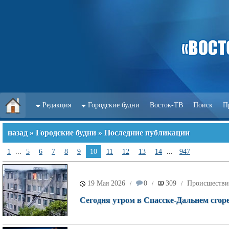
Редакция
Городские будни
Восток-ТВ
Поиск
П
назад
»
Городские будни
» Последние публикации
1
...
5
6
7
8
9
10
11
12
13
14
...
947
19 Мая 2026
0
309
Происшестви
/
/
/
Сегодня утром в Спасске-Дальнем сгор