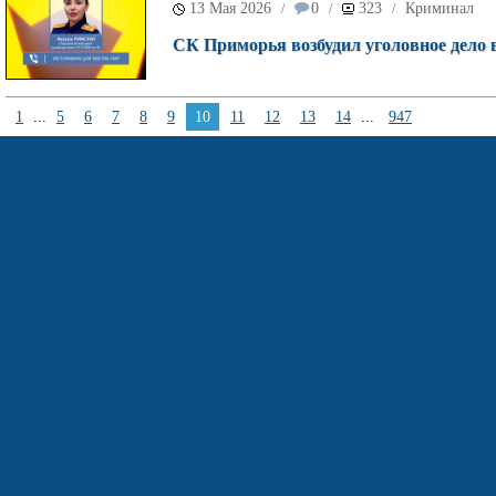
13 Мая 2026
0
323
Криминал
/
/
/
СК Приморья возбудил уголовное дело 
1
...
5
6
7
8
9
10
11
12
13
14
...
947