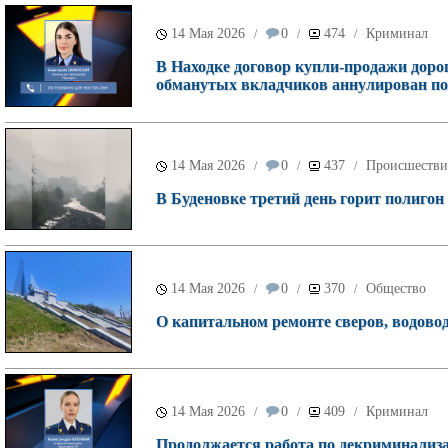
14 Мая 2026
0
474
Криминал
/
/
/
В Находке договор купли-продажи доро
обманутых вкладчиков аннулирован по
14 Мая 2026
0
437
Происшестви
/
/
/
В Буденовке третий день горит полигон
14 Мая 2026
0
370
Общество
/
/
/
О капитальном ремонте сверов, водовод
14 Мая 2026
0
409
Криминал
/
/
/
Продолжается работа по декриминализа