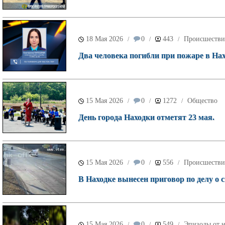
18 Мая 2026
0
443
Происшестви
/
/
/
Два человека погибли при пожаре в Нах
15 Мая 2026
0
1272
Общество
/
/
/
День города Находки отметят 23 мая.
15 Мая 2026
0
556
Происшестви
/
/
/
В Находке вынесен приговор по делу о
15 Мая 2026
0
549
Эпизоды от н
/
/
/