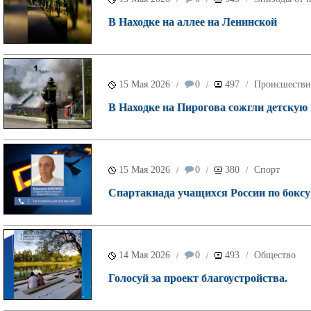
В Находке на аллее на Ленинской
15 Мая 2026
0
497
Происшестви
/
/
/
В Находке на Пирогова сожгли детскую
15 Мая 2026
0
380
Спорт
/
/
/
Спартакиада учащихся России по боксу 
14 Мая 2026
0
493
Общество
/
/
/
Голосуй за проект благоустройства.