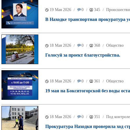
19 Мая 2026
0
345
Происшестви
/
/
/
В Находке транспортная прокуратура у
18 Мая 2026
0
368
Общество
/
/
/
Голосуй за проект благоустройства.
18 Мая 2026
0
361
Общество
/
/
/
19 мая на Бокситогорской без воды оста
18 Мая 2026
0
351
Под контроле
/
/
/
Прокуратура Находки проверила ход ст