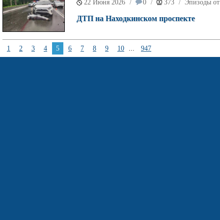
22 Июня 2026
0
373
Эпизоды от
/
/
/
ДТП на Находкинском проспекте
1
2
3
4
5
6
7
8
9
10
...
947