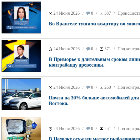
24 Июня 2026
0
387
Происшест
/
/
/
Во Врангеле тушили квартиру во много
24 Июня 2026
0
371
Под контро
/
/
/
В Приморье к длительным срокам лише
контрабанду древесины.
24 Июня 2026
0
260
Под контро
/
/
/
Почти на 30% больше автомобилей для
Востока.
24 Июня 2026
0
251
Под контро
/
/
/
В Находке осужден матрос рыболовного 