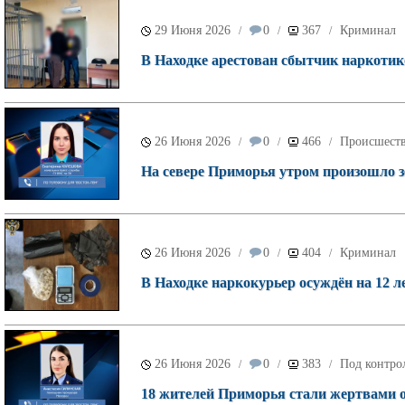
29 Июня 2026
0
367
Криминал
/
/
/
В Находке арестован сбытчик наркотик
26 Июня 2026
0
466
Происшест
/
/
/
На севере Приморья утром произошло з
26 Июня 2026
0
404
Криминал
/
/
/
В Находке наркокурьер осуждён на 12 ле
26 Июня 2026
0
383
Под контро
/
/
/
18 жителей Приморья стали жертвами о