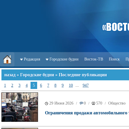
Редакция
Городские будни
Восток-ТВ
Поиск
П
назад
»
Городские будни
» Последние публикации
1
2
3
4
5
6
7
8
9
10
...
947
29 Июня 2026
0
570
Общество
/
/
/
Ограничения продажи автомобильного 