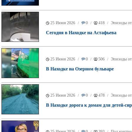
25 Июня 2026
0
418
Эпизоды от
/
/
/
Сегодня в Находке на Астафьева
25 Июня 2026
0
506
Эпизоды от
/
/
/
В Находке на Озерном бульваре
25 Июня 2026
0
478
Эпизоды от
/
/
/
В Находке дорога к домам для детей-си
25 Июня 2026
0
393
Под контро
/
/
/