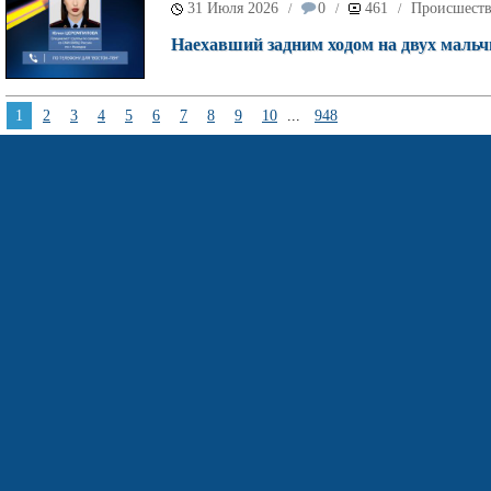
31 Июля 2026
0
461
Происшест
/
/
/
Наехавший задним ходом на двух мальч
1
2
3
4
5
6
7
8
9
10
...
948