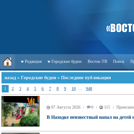
Редакция
Городские будни
Восток-ТВ
Поиск
П
назад
»
Городские будни
» Последние публикации
1
2
3
4
5
6
7
8
9
10
...
948
07 Августа 2026
0
115
Происшес
/
/
/
В Находке неизвестный напал на детей 