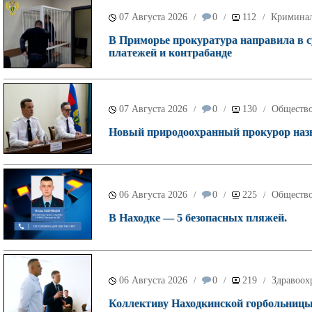
07 Августа 2026
0
112
Кримина
/
/
/
В Приморье прокуратура направила в с
платежей и контрабанде
07 Августа 2026
0
130
Обществ
/
/
/
Новый природоохранный прокурор назн
06 Августа 2026
0
225
Обществ
/
/
/
В Находке — 5 безопасных пляжей.
06 Августа 2026
0
219
Здравоох
/
/
/
Коллективу Находкинской горбольницы 