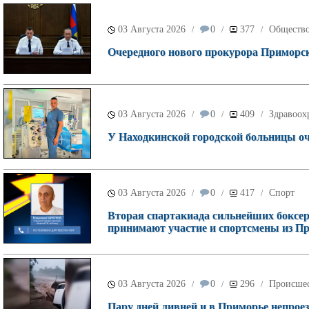
03 Августа 2026
0
377
Обществ
/
/
/
Очередного нового прокурора Приморск
03 Августа 2026
0
409
Здравоох
/
/
/
У Находкинской городской больницы о
03 Августа 2026
0
417
Спорт
/
/
/
Вторая спартакиада сильнейших боксеро
принимают участие и спортсмены из П
03 Августа 2026
0
296
Происше
/
/
/
Пару дней ливней и в Приморье непроез