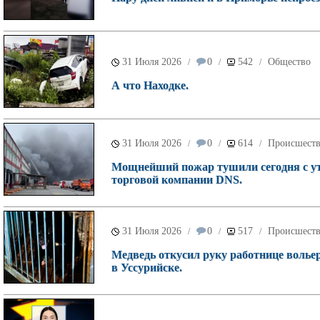
31 Июля 2026
0
542
Общество
/
/
/
А что Находке.
31 Июля 2026
0
614
Происшест
/
/
/
Мощнейший пожар тушили сегодня с ут
торговой компании DNS.
31 Июля 2026
0
517
Происшест
/
/
/
Медведь откусил руку работнице волье
в Уссурийске.