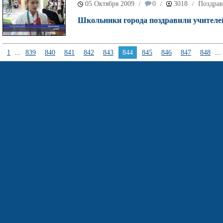
05 Октября 2009
0
3018
Поздрав
/
/
/
Школьники города поздравили учителей
1
...
839
840
841
842
843
844
845
846
847
848
...