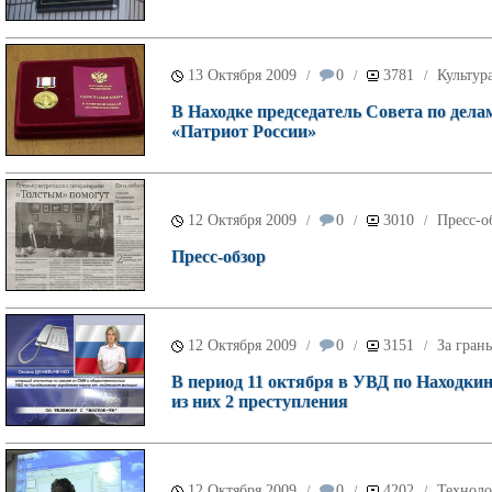
13 Октября 2009
0
3781
Культур
/
/
/
В Находке председатель Совета по дел
«Патриот России»
12 Октября 2009
0
3010
Пресс-о
/
/
/
Пресс-обзор
12 Октября 2009
0
3151
За гран
/
/
/
В период 11 октября в УВД по Находки
из них 2 преступления
12 Октября 2009
0
4202
Технол
/
/
/