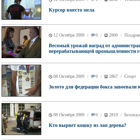
Курсор вместо мела
12 Октября 2009
0
2800
Поздрав
/
/
/
Весомый урожай наград от администра
перерабатывающей промышленности г
08 Октября 2009
0
2867
Спорт
/
/
/
Золото для федерации бокса завоевал
08 Октября 2009
0
2819
Безопас
/
/
/
Кто вырвет кошку из лап дерева?