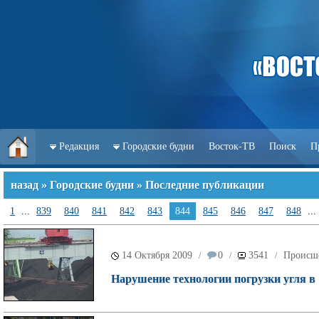
Редакция
Городские будни
Восток-ТВ
Поиск
П
назад
»
Городские будни
» Последние публикации
1
...
839
840
841
842
843
844
845
846
847
848
...
14 Октября 2009
0
3541
Происш
/
/
/
Нарушение технологии погрузки угля в