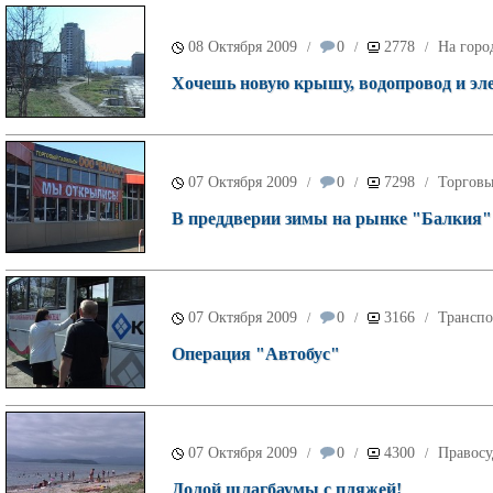
08 Октября 2009
0
2778
На горо
/
/
/
Хочешь новую крышу, водопровод и эле
07 Октября 2009
0
7298
Торговы
/
/
/
В преддверии зимы на рынке "Балкия"
07 Октября 2009
0
3166
Транспо
/
/
/
Операция "Автобус"
07 Октября 2009
0
4300
Правосу
/
/
/
Долой шлагбаумы с пляжей!