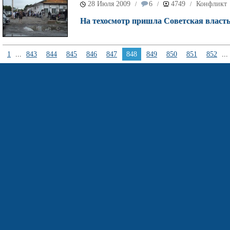
28 Июля 2009
6
4749
Конфликт
/
/
/
На техосмотр пришла Советская власт
1
...
843
844
845
846
847
848
849
850
851
852
...