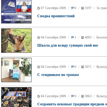
07 Сентября 2009
0
3197
За гра
/
/
/
Сводка проишествий
04 Сентября 2009
1
4003
Безопа
/
/
/
Школа для всюду сующих свой нос
04 Сентября 2009
0
5071
Культу
/
/
/
С этюдником по тропам
04 Сентября 2009
0
3863
Культу
/
/
/
Сохранять вековые традиции предков н