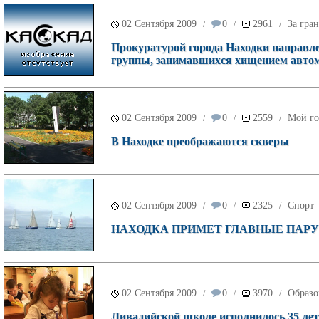
02 Сентября 2009
0
2961
За гра
/
/
/
Прокуратурой города Находки направле
группы, занимавшихся хищением автом
02 Сентября 2009
0
2559
Мой го
/
/
/
В Находке преображаются скверы
02 Сентября 2009
0
2325
Спорт
/
/
/
НАХОДКА ПРИМЕТ ГЛАВНЫЕ ПАР
02 Сентября 2009
0
3970
Образо
/
/
/
Ливадийской школе исполнилось 35 лет