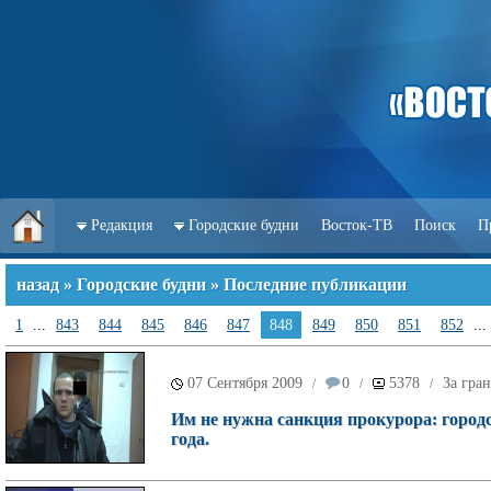
Редакция
Городские будни
Восток-ТВ
Поиск
П
назад
»
Городские будни
» Последние публикации
1
...
843
844
845
846
847
848
849
850
851
852
...
07 Сентября 2009
0
5378
За гра
/
/
/
Им не нужна санкция прокурора: город
года.