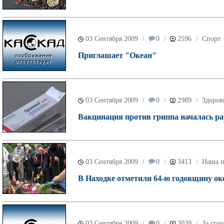
03 Сентября 2009
0
2596
Спорт
/
/
/
Приглашает "Океан"
03 Сентября 2009
0
2989
Здоров
/
/
/
Вакцинация против гриппа началась р
03 Сентября 2009
0
3413
Наша п
/
/
/
В Находке отметили 64-ю годовщину о
03 Сентября 2009
0
3039
За гра
/
/
/